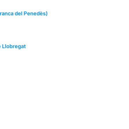
afranca del Penedès)
e Llobregat