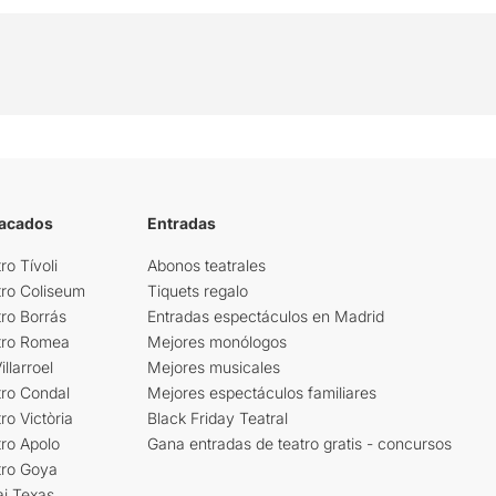
tacados
Entradas
ro Tívoli
Abonos teatrales
tro Coliseum
Tiquets regalo
ro Borrás
Entradas espectáculos en Madrid
tro Romea
Mejores monólogos
llarroel
Mejores musicales
tro Condal
Mejores espectáculos familiares
ro Victòria
Black Friday Teatral
ro Apolo
Gana entradas de teatro gratis - concursos
tro Goya
ai Texas