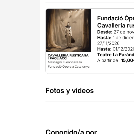
Fundació Òpe
Cavalleria ru
Desde:
27 de nov
Hasta:
1 de dici
27/11/2026
Hasta:
01/12/202
Teatre La Farànd
A partir de
15,00
Fotos y vídeos
Conocido/a por