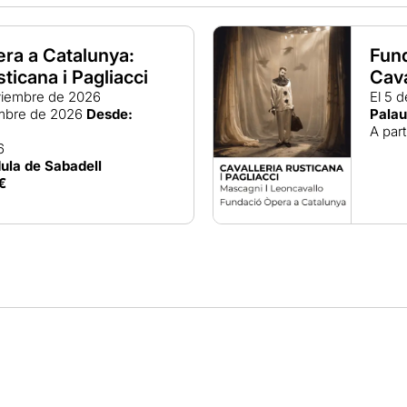
ra a Catalunya:
Fund
sticana i Pagliacci
Cava
iembre de 2026
El 5 
embre de 2026
Desde:
Palau
A part
6
ula de Sabadell
€