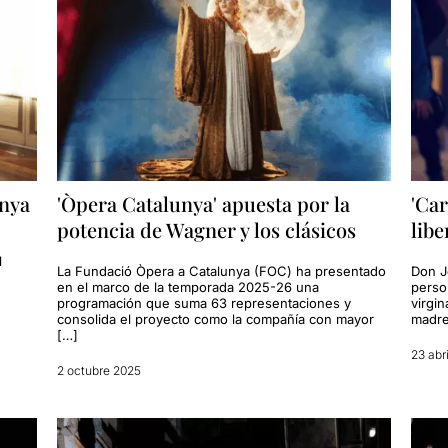
unya
'Òpera Catalunya' apuesta por la
'Car
potencia de Wagner y los clásicos
libe
l
La Fundació Òpera a Catalunya (FOC) ha presentado
Don J
en el marco de la temporada 2025-26 una
perso
programación que suma 63 representaciones y
virgi
consolida el proyecto como la compañía con mayor
madre
[…]
23 abr
2 octubre 2025