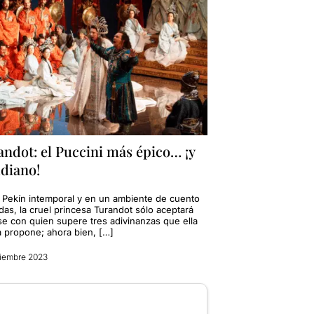
ndot: el Puccini más épico… ¡y
udiano!
 Pekín intemporal y en un ambiente de cuento
das, la cruel princesa Turandot sólo aceptará
se con quien supere tres adivinanzas que ella
 propone; ahora bien, […]
iembre 2023