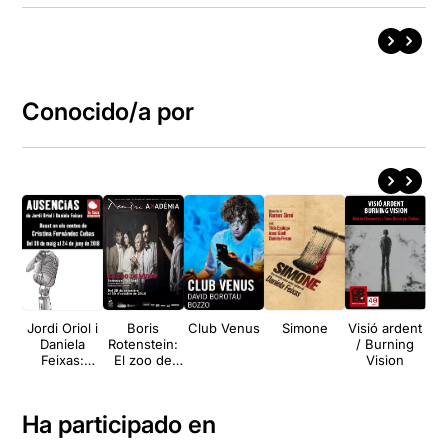
Conocido/a por
Jordi Oriol i
Boris
Club Venus
Simone
Visió ardent
Daniela
Rotenstein:
/ Burning
Feixas:
El zoo de
Vision
Ausencias
vidre
Ha participado en