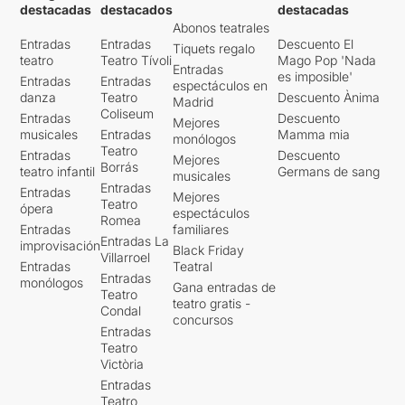
destacadas
destacados
destacadas
Abonos teatrales
Entradas
Entradas
Descuento El
Tiquets regalo
teatro
Teatro Tívoli
Mago Pop 'Nada
Entradas
es imposible'
Entradas
Entradas
espectáculos en
danza
Teatro
Descuento Ànima
Madrid
Coliseum
Entradas
Descuento
Mejores
musicales
Entradas
Mamma mia
monólogos
Teatro
Entradas
Descuento
Mejores
Borrás
teatro infantil
Germans de sang
musicales
Entradas
Entradas
Mejores
Teatro
ópera
espectáculos
Romea
Entradas
familiares
Entradas La
improvisación
Black Friday
Villarroel
Entradas
Teatral
Entradas
monólogos
Gana entradas de
Teatro
teatro gratis -
Condal
concursos
Entradas
Teatro
Victòria
Entradas
Teatro