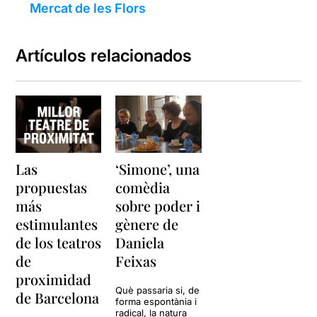
Mercat de les Flors
Artículos relacionados
Las
‘Simone’, una
propuestas
comèdia
más
sobre poder i
estimulantes
gènere de
de los teatros
Daniela
de
Feixas
proximidad
Què passaria si, de
de Barcelona
forma espontània i
radical, la natura