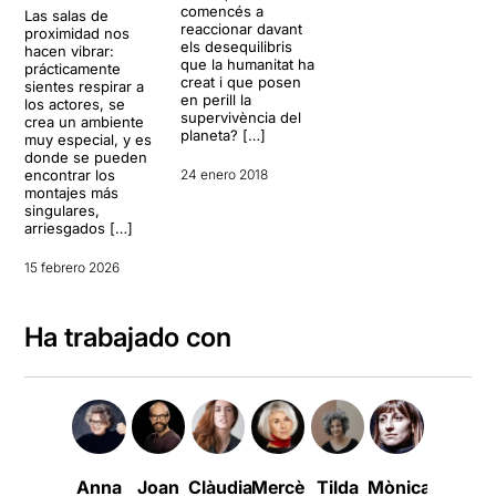
comencés a
Las salas de
reaccionar davant
proximidad nos
els desequilibris
hacen vibrar:
que la humanitat ha
prácticamente
creat i que posen
sientes respirar a
en perill la
los actores, se
supervivència del
crea un ambiente
planeta? […]
muy especial, y es
donde se pueden
encontrar los
24 enero 2018
montajes más
singulares,
arriesgados […]
15 febrero 2026
Ha trabajado con
Anna
Joan
Clàudia
Mercè
Tilda
Mònica
Jordi