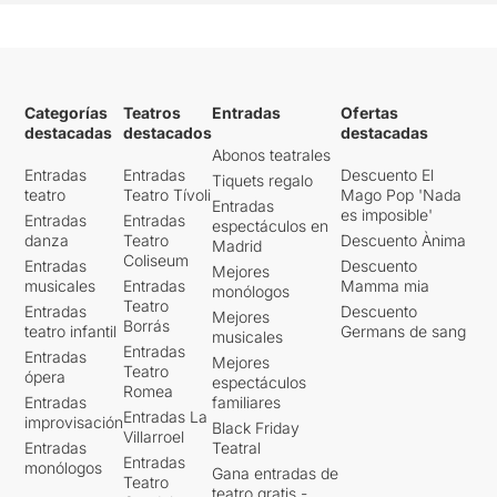
Categorías
Teatros
Entradas
Ofertas
destacadas
destacados
destacadas
Abonos teatrales
Entradas
Entradas
Descuento El
Tiquets regalo
teatro
Teatro Tívoli
Mago Pop 'Nada
Entradas
es imposible'
Entradas
Entradas
espectáculos en
danza
Teatro
Descuento Ànima
Madrid
Coliseum
Entradas
Descuento
Mejores
musicales
Entradas
Mamma mia
monólogos
Teatro
Entradas
Descuento
Mejores
Borrás
teatro infantil
Germans de sang
musicales
Entradas
Entradas
Mejores
Teatro
ópera
espectáculos
Romea
Entradas
familiares
Entradas La
improvisación
Black Friday
Villarroel
Entradas
Teatral
Entradas
monólogos
Gana entradas de
Teatro
teatro gratis -