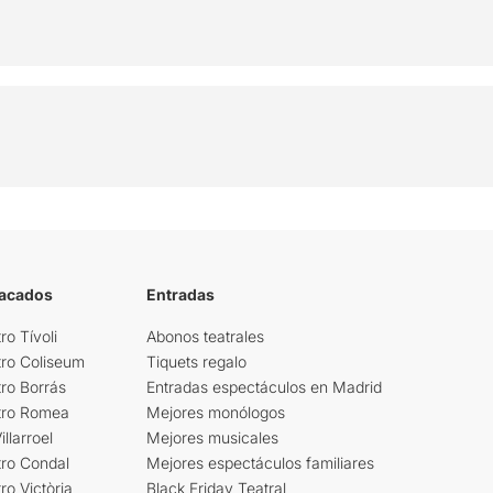
tacados
Entradas
ro Tívoli
Abonos teatrales
tro Coliseum
Tiquets regalo
ro Borrás
Entradas espectáculos en Madrid
tro Romea
Mejores monólogos
llarroel
Mejores musicales
tro Condal
Mejores espectáculos familiares
ro Victòria
Black Friday Teatral