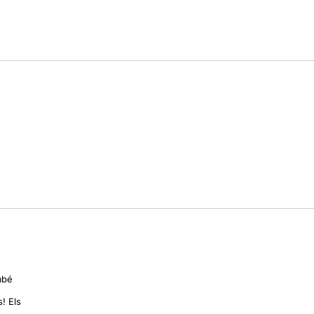
ambé
! Els