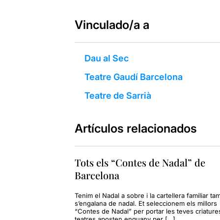
Vinculado/a a
Dau al Sec
Teatre Gaudí Barcelona
Teatre de Sarrià
Artículos relacionados
Tots els “Contes de Nadal” de
Barcelona
Tenim el Nadal a sobre i la cartellera familiar t
s’engalana de nadal. Et seleccionem els millors
“Contes de Nadal” per portar les teves criatures
teatres aposten enguany per […]