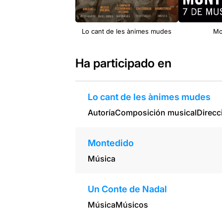
Lo cant de les ànimes mudes
Mo
Ha participado en
Lo cant de les ànimes mudes
Autoría
Composición musical
Direcc
Montedido
Música
Un Conte de Nadal
Música
Músicos