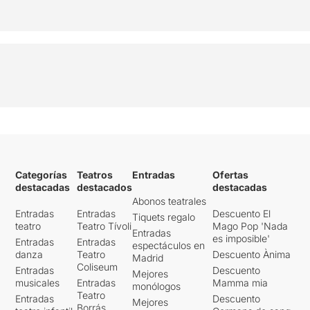
Categorías
Teatros
Entradas
Ofertas
destacadas
destacados
destacadas
Abonos teatrales
Entradas
Entradas
Descuento El
Tiquets regalo
teatro
Teatro Tívoli
Mago Pop 'Nada
Entradas
es imposible'
Entradas
Entradas
espectáculos en
danza
Teatro
Descuento Ànima
Madrid
Coliseum
Entradas
Descuento
Mejores
musicales
Entradas
Mamma mia
monólogos
Teatro
Entradas
Descuento
Mejores
Borrás