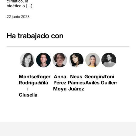
climático, la
bioética o […]
22 junio 2023
Ha trabajado con
Montse
Roger
Anna
Neus
Georgina
Toni
Xavier
Rodríguez
Vilà
Pérez
Pàmies
Avilés
Guillemat
Torra
i
Moya
Juárez
Clusella