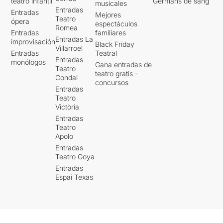
teatro infantil
Germans de sang
musicales
Entradas
Entradas
Mejores
Teatro
ópera
espectáculos
Romea
Entradas
familiares
Entradas La
improvisación
Black Friday
Villarroel
Entradas
Teatral
Entradas
monólogos
Gana entradas de
Teatro
teatro gratis -
Condal
concursos
Entradas
Teatro
Victòria
Entradas
Teatro
Apolo
Entradas
Teatro Goya
Entradas
Espai Texas