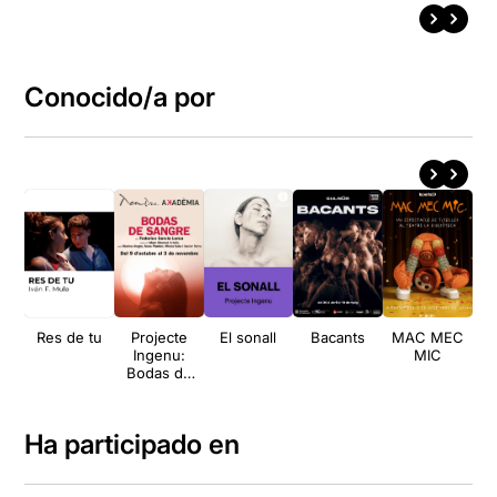
Conocido/a por
Res de tu
Projecte
El sonall
Bacants
MAC MEC
Mo
Ingenu:
MIC
Bodas de
sangre
Ha participado en