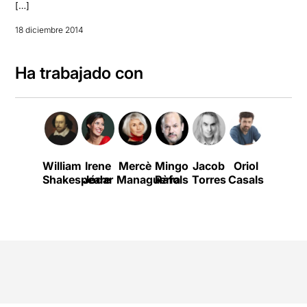
[…]
18 diciembre 2014
Ha trabajado con
William
Irene
Mercè
Mingo
Jacob
Oriol
Núria
Shakespeare
Jódar
Managuerra
Ràfols
Torres
Casals
Deulofe