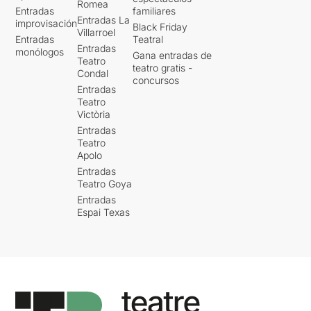
Romea
Entradas
familiares
Entradas La
improvisación
Black Friday
Villarroel
Entradas
Teatral
Entradas
monólogos
Gana entradas de
Teatro
teatro gratis -
Condal
concursos
Entradas
Teatro
Victòria
Entradas
Teatro
Apolo
Entradas
Teatro Goya
Entradas
Espai Texas