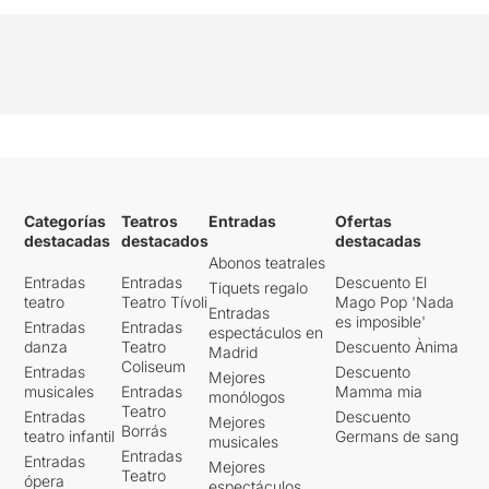
Categorías
Teatros
Entradas
Ofertas
destacadas
destacados
destacadas
Abonos teatrales
Entradas
Entradas
Descuento El
Tiquets regalo
teatro
Teatro Tívoli
Mago Pop 'Nada
Entradas
es imposible'
Entradas
Entradas
espectáculos en
danza
Teatro
Descuento Ànima
Madrid
Coliseum
Entradas
Descuento
Mejores
musicales
Entradas
Mamma mia
monólogos
Teatro
Entradas
Descuento
Mejores
Borrás
teatro infantil
Germans de sang
musicales
Entradas
Entradas
Mejores
Teatro
ópera
espectáculos