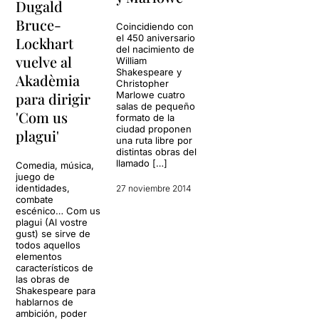
Dugald
Bruce-
Coincidiendo con
el 450 aniversario
Lockhart
del nacimiento de
vuelve al
William
Shakespeare y
Akadèmia
Christopher
para dirigir
Marlowe cuatro
salas de pequeño
'Com us
formato de la
ciudad proponen
plagui'
una ruta libre por
distintas obras del
llamado […]
Comedia, música,
juego de
identidades,
27 noviembre 2014
combate
escénico… Com us
plagui (Al vostre
gust) se sirve de
todos aquellos
elementos
característicos de
las obras de
Shakespeare para
hablarnos de
ambición, poder