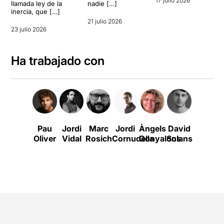
17 julio 2026
llamada ley de la
nadie […]
inercia, que […]
21 julio 2026
23 julio 2026
Ha trabajado con
Pau
Jordi
Marc
Jordi
Àngels
David
Eu
Oliver
Vidal
Rosich
Cornudella
Gonyalons
Solans
Manzan