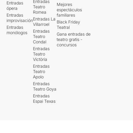
Entradas
Entradas
Mejores
Teatro
ópera
espectáculos
Romea
Entradas
familiares
Entradas La
improvisación
Black Friday
Villarroel
Entradas
Teatral
Entradas
monólogos
Gana entradas de
Teatro
teatro gratis -
Condal
concursos
Entradas
Teatro
Victòria
Entradas
Teatro
Apolo
Entradas
Teatro Goya
Entradas
Espai Texas