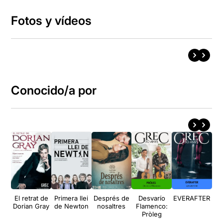
Fotos y vídeos
Conocido/a por
El retrat de
Primera llei
Després de
Desvarío
EVERAFTER
L
Dorian Gray
de Newton
nosaltres
Flamenco:
M
Pròleg
d