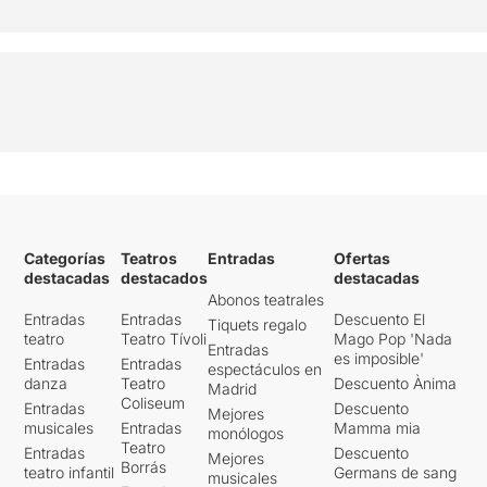
Categorías
Teatros
Entradas
Ofertas
destacadas
destacados
destacadas
Abonos teatrales
Entradas
Entradas
Descuento El
Tiquets regalo
teatro
Teatro Tívoli
Mago Pop 'Nada
Entradas
es imposible'
Entradas
Entradas
espectáculos en
danza
Teatro
Descuento Ànima
Madrid
Coliseum
Entradas
Descuento
Mejores
musicales
Entradas
Mamma mia
monólogos
Teatro
Entradas
Descuento
Mejores
Borrás
teatro infantil
Germans de sang
musicales