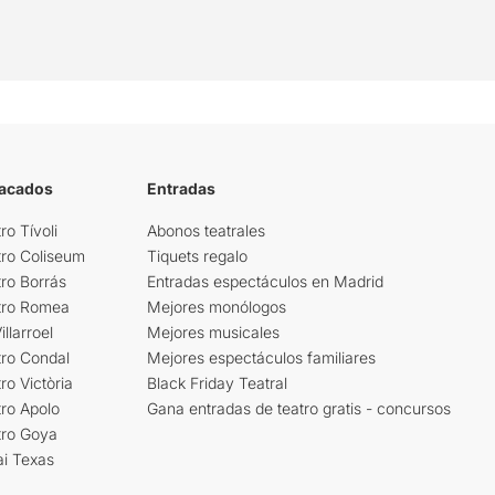
tacados
Entradas
ro Tívoli
Abonos teatrales
tro Coliseum
Tiquets regalo
ro Borrás
Entradas espectáculos en Madrid
tro Romea
Mejores monólogos
llarroel
Mejores musicales
tro Condal
Mejores espectáculos familiares
ro Victòria
Black Friday Teatral
ro Apolo
Gana entradas de teatro gratis - concursos
tro Goya
ai Texas