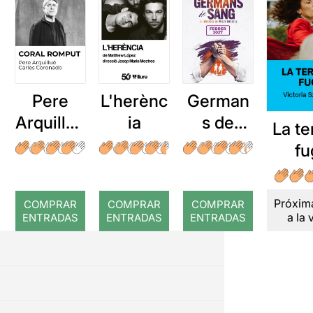
Pere
L'herènc
German
Arquillué
ia
s de
La te
: Coral
sang
fu
romput
Próxim
COMPRAR
COMPRAR
COMPRAR
a la 
ENTRADAS
ENTRADAS
ENTRADAS