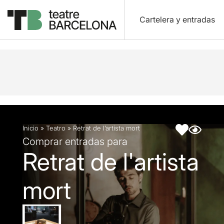
Cartelera y entradas
Descripción
Ficha artística
Fotos y vídeos
Inicio
»
Teatro
»
Retrat de l’artista mort
Comprar entradas para
Retrat de l'artista
mort