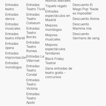
Abonos teatrales
Entradas
Entradas
Descuento El
Tiquets regalo
teatro
Teatro Tívoli
Mago Pop 'Nada
Entradas
es imposible'
Entradas
Entradas
espectáculos en
danza
Teatro
Descuento Ànima
Madrid
Coliseum
Entradas
Descuento
Mejores
musicales
Entradas
Mamma mia
monólogos
Teatro
Entradas
Descuento
Mejores
Borrás
teatro infantil
Germans de sang
musicales
Entradas
Entradas
Mejores
Teatro
ópera
espectáculos
Romea
Entradas
familiares
Entradas La
improvisación
Black Friday
Villarroel
Entradas
Teatral
Entradas
monólogos
Gana entradas de
Teatro
teatro gratis -
Condal
concursos
Entradas
Teatro
Victòria
Entradas
Teatro
Apolo