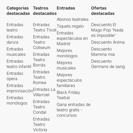
Categorías
Teatros
Entradas
Ofertas
destacadas
destacados
destacadas
Abonos teatrales
Entradas
Entradas
Descuento El
Tiquets regalo
teatro
Teatro Tívoli
Mago Pop 'Nada
Entradas
es imposible'
Entradas
Entradas
espectáculos en
danza
Teatro
Descuento Ànima
Madrid
Coliseum
Entradas
Descuento
Mejores
musicales
Entradas
Mamma mia
monólogos
Teatro
Entradas
Descuento
Mejores
Borrás
teatro infantil
Germans de sang
musicales
Entradas
Entradas
Mejores
Teatro
ópera
espectáculos
Romea
Entradas
familiares
Entradas La
improvisación
Black Friday
Villarroel
Entradas
Teatral
Entradas
monólogos
Gana entradas de
Teatro
teatro gratis -
Condal
concursos
Entradas
Teatro
Victòria