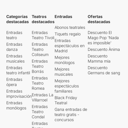
Categorías
Teatros
Entradas
Ofertas
destacadas
destacados
destacadas
Abonos teatrales
Entradas
Entradas
Descuento El
Tiquets regalo
teatro
Teatro Tívoli
Mago Pop 'Nada
Entradas
es imposible'
Entradas
Entradas
espectáculos en
danza
Teatro
Descuento Ànima
Madrid
Coliseum
Entradas
Descuento
Mejores
musicales
Entradas
Mamma mia
monólogos
Teatro
Entradas
Descuento
Mejores
Borrás
teatro infantil
Germans de sang
musicales
Entradas
Entradas
Mejores
Teatro
ópera
espectáculos
Romea
Entradas
familiares
Entradas La
improvisación
Black Friday
Villarroel
Entradas
Teatral
Entradas
monólogos
Gana entradas de
Teatro
teatro gratis -
Condal
concursos
Entradas