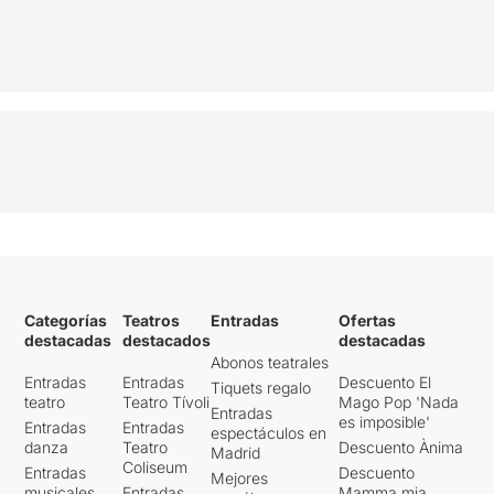
Categorías
Teatros
Entradas
Ofertas
destacadas
destacados
destacadas
Abonos teatrales
Entradas
Entradas
Descuento El
Tiquets regalo
teatro
Teatro Tívoli
Mago Pop 'Nada
Entradas
es imposible'
Entradas
Entradas
espectáculos en
danza
Teatro
Descuento Ànima
Madrid
Coliseum
Entradas
Descuento
Mejores
musicales
Entradas
Mamma mia