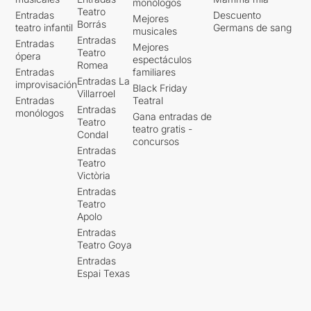
monólogos
Teatro
Entradas
Descuento
Mejores
Borrás
teatro infantil
Germans de sang
musicales
Entradas
Entradas
Mejores
Teatro
ópera
espectáculos
Romea
Entradas
familiares
Entradas La
improvisación
Black Friday
Villarroel
Entradas
Teatral
Entradas
monólogos
Gana entradas de
Teatro
teatro gratis -
Condal
concursos
Entradas
Teatro
Victòria
Entradas
Teatro
Apolo
Entradas
Teatro Goya
Entradas
Espai Texas