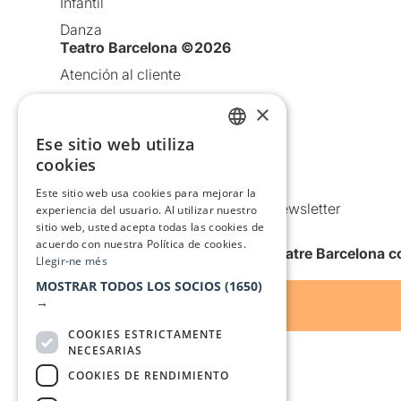
Infantil
Danza
Teatro Barcelona ©2026
Atención al cliente
Aviso legal
×
Política de privacidad
Ese sitio web utiliza
CATALAN
Política de Cookies
cookies
SPANISH
Condiciones de uso
Este sitio web usa cookies para mejorar la
Comunicaciones comerciales y Newsletter
experiencia del usuario. Al utilizar nuestro
sitio web, usted acepta todas las cookies de
Anuncia’t
acuerdo con nuestra Política de cookies.
Quiero recibir la newsletter de Teatre Barcelona
Llegir-ne més
MOSTRAR TODOS LOS SOCIOS
(1650)
→
COOKIES ESTRICTAMENTE
NECESARIAS
COOKIES DE RENDIMIENTO