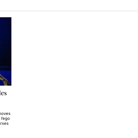
les
 noves
l’ego
arxes