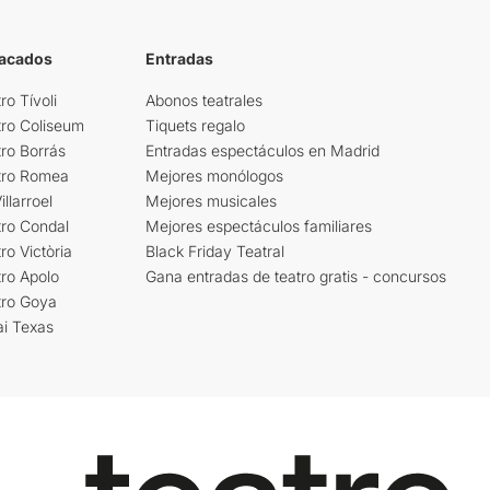
tacados
Entradas
ro Tívoli
Abonos teatrales
tro Coliseum
Tiquets regalo
ro Borrás
Entradas espectáculos en Madrid
tro Romea
Mejores monólogos
llarroel
Mejores musicales
tro Condal
Mejores espectáculos familiares
ro Victòria
Black Friday Teatral
ro Apolo
Gana entradas de teatro gratis - concursos
tro Goya
ai Texas