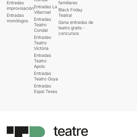
Entradas
familiares
Entradas La
improvisación
Black Friday
Villarroel
Entradas
Teatral
Entradas
monólogos
Gana entradas de
Teatro
teatro gratis -
Condal
concursos
Entradas
Teatro
Victòria
Entradas
Teatro
Apolo
Entradas
Teatro Goya
Entradas
Espai Texas