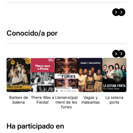
Conocido/a por
Barbes de
There Was a
L’amansi(pa)
Vagas y
La setena
balena
Fiesta!
ment de les
maleantas
porta
se
fúries
Ha participado en