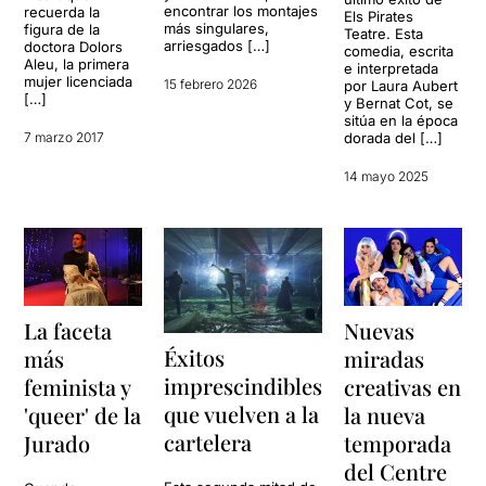
encontrar los montajes
recuerda la
Els Pirates
más singulares,
figura de la
Teatre. Esta
arriesgados […]
doctora Dolors
comedia, escrita
Aleu, la primera
e interpretada
mujer licenciada
15 febrero 2026
por Laura Aubert
[…]
y Bernat Cot, se
sitúa en la época
7 marzo 2017
dorada del […]
14 mayo 2025
La faceta
Nuevas
Éxitos
más
miradas
imprescindibles
feminista y
creativas en
que vuelven a la
'queer' de la
la nueva
cartelera
Jurado
temporada
del Centre