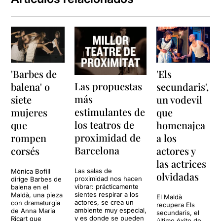
'Barbes de
'Els
Las propuestas
balena' o
secundaris',
más
siete
un vodevil
estimulantes de
mujeres
que
los teatros de
que
homenajea
proximidad de
rompen
a los
Barcelona
corsés
actores y
las actrices
Las salas de
Mónica Bofill
olvidadas
proximidad nos hacen
dirige Barbes de
vibrar: prácticamente
balena en el
sientes respirar a los
Maldà, una pieza
El Maldà
actores, se crea un
con dramaturgia
recupera Els
ambiente muy especial,
de Anna Maria
secundaris, el
y es donde se pueden
Ricart que
último éxito de