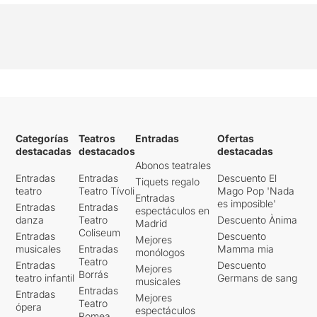
Categorías
Teatros
Entradas
Ofertas
destacadas
destacados
destacadas
Abonos teatrales
Entradas
Entradas
Descuento El
Tiquets regalo
teatro
Teatro Tívoli
Mago Pop 'Nada
Entradas
es imposible'
Entradas
Entradas
espectáculos en
danza
Teatro
Descuento Ànima
Madrid
Coliseum
Entradas
Descuento
Mejores
musicales
Entradas
Mamma mia
monólogos
Teatro
Entradas
Descuento
Mejores
Borrás
teatro infantil
Germans de sang
musicales
Entradas
Entradas
Mejores
Teatro
ópera
espectáculos
Romea