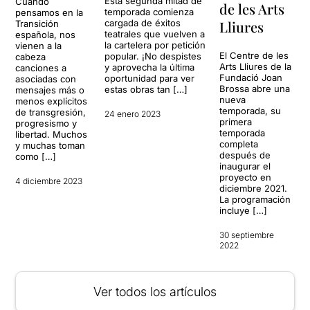
Esta segunda mitad de
Cuando
de les Arts
temporada comienza
pensamos en la
cargada de éxitos
Lliures
Transición
teatrales que vuelven a
española, nos
la cartelera por petición
vienen a la
El Centre de les
popular. ¡No despistes
cabeza
Arts Lliures de la
y aprovecha la última
canciones a
Fundació Joan
oportunidad para ver
asociadas con
Brossa abre una
estas obras tan […]
mensajes más o
nueva
menos explícitos
temporada, su
de transgresión,
24 enero 2023
primera
progresismo y
temporada
libertad. Muchos
completa
y muchas toman
después de
como […]
inaugurar el
proyecto en
4 diciembre 2023
diciembre 2021.
La programación
incluye […]
30 septiembre
2022
Ver todos los artículos