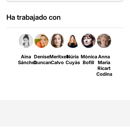
Ha trabajado con
Aina
Denise
Meritxell
Núria
Mònica
Anna
Laura
Sánchez
Duncan
Calvo
Cuyàs
Bofill
Maria
Clos
Ricart
Codina