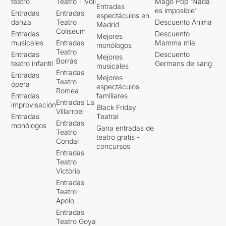
teatro
Teatro Tívoli
Mago Pop 'Nada
Entradas
es imposible'
Entradas
Entradas
espectáculos en
danza
Teatro
Descuento Ànima
Madrid
Coliseum
Entradas
Descuento
Mejores
musicales
Entradas
Mamma mia
monólogos
Teatro
Entradas
Descuento
Mejores
Borrás
teatro infantil
Germans de sang
musicales
Entradas
Entradas
Mejores
Teatro
ópera
espectáculos
Romea
Entradas
familiares
Entradas La
improvisación
Black Friday
Villarroel
Entradas
Teatral
Entradas
monólogos
Gana entradas de
Teatro
teatro gratis -
Condal
concursos
Entradas
Teatro
Victòria
Entradas
Teatro
Apolo
Entradas
Teatro Goya