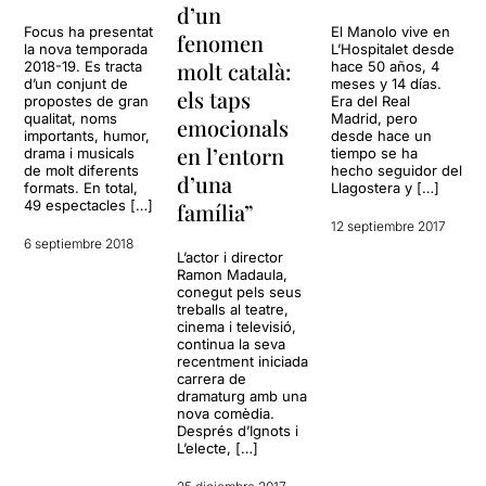
d’un
Focus ha presentat
El Manolo vive en
fenomen
la nova temporada
L’Hospitalet desde
molt català:
2018-19. Es tracta
hace 50 años, 4
d’un conjunt de
meses y 14 días.
els taps
propostes de gran
Era del Real
qualitat, noms
Madrid, pero
emocionals
importants, humor,
desde hace un
en l’entorn
drama i musicals
tiempo se ha
de molt diferents
hecho seguidor del
d’una
formats. En total,
Llagostera y […]
49 espectacles […]
família”
12 septiembre 2017
6 septiembre 2018
L’actor i director
Ramon Madaula,
conegut pels seus
treballs al teatre,
cinema i televisió,
continua la seva
recentment iniciada
carrera de
dramaturg amb una
nova comèdia.
Després d’Ignots i
L’electe, […]