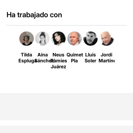
Ha trabajado con
Tilda
Aina
Neus
Quimet
Lluís
Jordi
Roger
Espluga
Sánchez
Pàmies
Pla
Soler
Martínez
Casama
Juárez