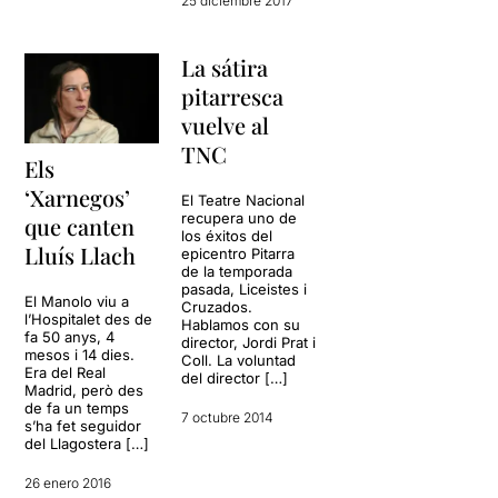
25 diciembre 2017
La sátira
pitarresca
vuelve al
TNC
Els
‘Xarnegos’
El Teatre Nacional
recupera uno de
que canten
los éxitos del
Lluís Llach
epicentro Pitarra
de la temporada
pasada, Liceistes i
El Manolo viu a
Cruzados.
l’Hospitalet des de
Hablamos con su
fa 50 anys, 4
director, Jordi Prat i
mesos i 14 dies.
Coll. La voluntad
Era del Real
del director […]
Madrid, però des
de fa un temps
7 octubre 2014
s’ha fet seguidor
del Llagostera […]
26 enero 2016