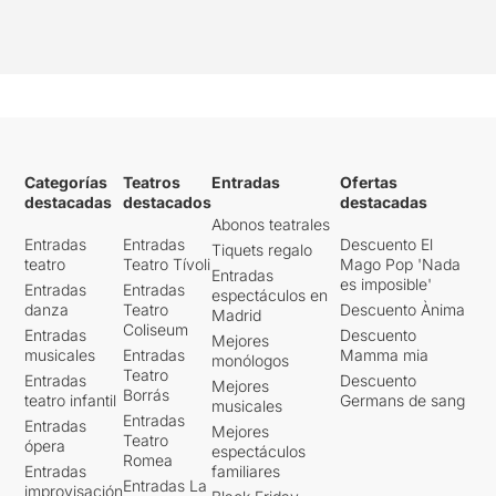
Categorías
Teatros
Entradas
Ofertas
destacadas
destacados
destacadas
Abonos teatrales
Entradas
Entradas
Descuento El
Tiquets regalo
teatro
Teatro Tívoli
Mago Pop 'Nada
Entradas
es imposible'
Entradas
Entradas
espectáculos en
danza
Teatro
Descuento Ànima
Madrid
Coliseum
Entradas
Descuento
Mejores
musicales
Entradas
Mamma mia
monólogos
Teatro
Entradas
Descuento
Mejores
Borrás
teatro infantil
Germans de sang
musicales
Entradas
Entradas
Mejores
Teatro
ópera
espectáculos
Romea
Entradas
familiares
Entradas La
improvisación