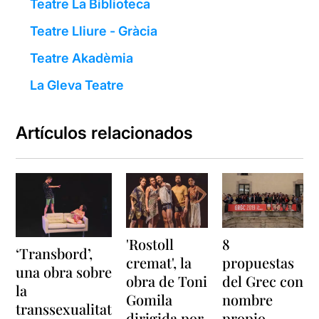
Teatre La Biblioteca
Teatre Lliure - Gràcia
Teatre Akadèmia
La Gleva Teatre
Artículos relacionados
'Rostoll
8
‘Transbord’,
cremat', la
propuestas
una obra sobre
obra de Toni
del Grec con
la
Gomila
nombre
transsexualitat
dirigida por
propio