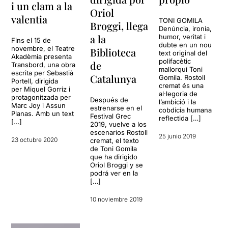
i un clam a la
Oriol
valentia
TONI GOMILA
Broggi, llega
Denúncia, ironia,
a la
humor, veritat i
Fins el 15 de
dubte en un nou
novembre, el Teatre
Biblioteca
text original del
Akadèmia presenta
polifacètic
de
Transbord, una obra
mallorquí Toni
escrita per Sebastià
Catalunya
Gomila. Rostoll
Portell, dirigida
cremat és una
per Miquel Gorriz i
al·legoria de
protagonitzada per
Después de
l’ambició i la
Marc Joy i Assun
estrenarse en el
cobdícia humana
Planas. Amb un text
Festival Grec
reflectida […]
[…]
2019, vuelve a los
escenarios Rostoll
25 junio 2019
23 octubre 2020
cremat, el texto
de Toni Gomila
que ha dirigido
Oriol Broggi y se
podrá ver en la
[…]
10 noviembre 2019