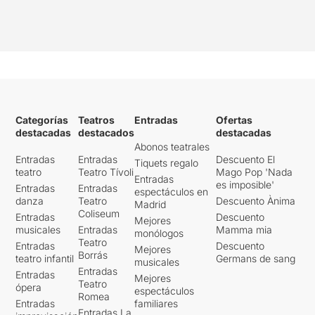
Categorías
Teatros
Entradas
Ofertas
destacadas
destacados
destacadas
Abonos teatrales
Entradas
Entradas
Descuento El
Tiquets regalo
teatro
Teatro Tívoli
Mago Pop 'Nada
Entradas
es imposible'
Entradas
Entradas
espectáculos en
danza
Teatro
Descuento Ànima
Madrid
Coliseum
Entradas
Descuento
Mejores
musicales
Entradas
Mamma mia
monólogos
Teatro
Entradas
Descuento
Mejores
Borrás
teatro infantil
Germans de sang
musicales
Entradas
Entradas
Mejores
Teatro
ópera
espectáculos
Romea
Entradas
familiares
Entradas La