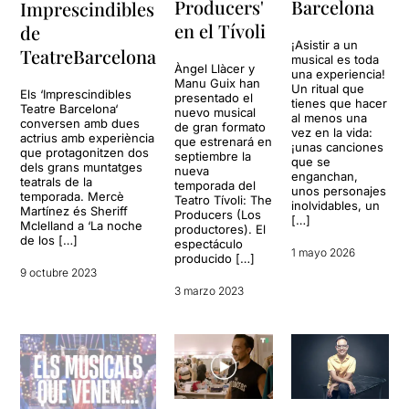
Producers'
Barcelona
Imprescindibles
en el Tívoli
de
¡Asistir a un
TeatreBarcelona
musical es toda
Àngel Llàcer y
una experiencia!
Manu Guix han
Un ritual que
Els ‘Imprescindibles
presentado el
tienes que hacer
Teatre Barcelona‘
nuevo musical
al menos una
conversen amb dues
de gran formato
vez en la vida:
actrius amb experiència
que estrenará en
¡unas canciones
que protagonitzen dos
septiembre la
que se
dels grans muntatges
nueva
enganchan,
teatrals de la
temporada del
unos personajes
temporada. Mercè
Teatro Tívoli: The
inolvidables, un
Martínez és Sheriff
Producers (Los
[…]
Mclelland a ‘La noche
productores). El
de los […]
espectáculo
1 mayo 2026
producido […]
9 octubre 2023
3 marzo 2023