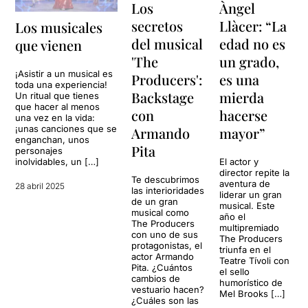
Los
Àngel
secretos
Llàcer: “La
Los musicales
del musical
edad no es
que vienen
'The
un grado,
¡Asistir a un musical es
Producers':
es una
toda una experiencia!
Backstage
mierda
Un ritual que tienes
que hacer al menos
con
hacerse
una vez en la vida:
¡unas canciones que se
Armando
mayor”
enganchan, unos
Pita
personajes
inolvidables, un […]
El actor y
director repite la
Te descubrimos
aventura de
28 abril 2025
las interioridades
liderar un gran
de un gran
musical. Este
musical como
año el
The Producers
multipremiado
con uno de sus
The Producers
protagonistas, el
triunfa en el
actor Armando
Teatre Tívoli con
Pita. ¿Cuántos
el sello
cambios de
humorístico de
vestuario hacen?
Mel Brooks […]
¿Cuáles son las