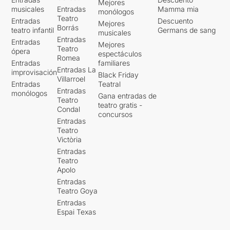
Mejores
musicales
Entradas
Mamma mia
monólogos
Teatro
Entradas
Descuento
Mejores
Borrás
teatro infantil
Germans de sang
musicales
Entradas
Entradas
Mejores
Teatro
ópera
espectáculos
Romea
Entradas
familiares
Entradas La
improvisación
Black Friday
Villarroel
Entradas
Teatral
Entradas
monólogos
Gana entradas de
Teatro
teatro gratis -
Condal
concursos
Entradas
Teatro
Victòria
Entradas
Teatro
Apolo
Entradas
Teatro Goya
Entradas
Espai Texas