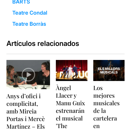
BARTS
Teatre Condal
Teatre Borràs
Artículos relacionados
Àngel
Los
Llacer y
mejores
Anys d’ofici i
Manu Guix
musicales
complicitat,
estrenarán
de la
amb Mireia
el musical
cartelera
Portas i Mercè
'The
en
Martínez – Els