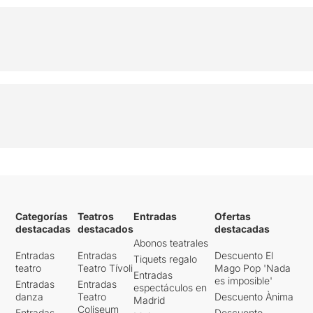
Categorías
Teatros
Entradas
Ofertas
destacadas
destacados
destacadas
Abonos teatrales
Entradas
Entradas
Descuento El
Tiquets regalo
teatro
Teatro Tívoli
Mago Pop 'Nada
Entradas
es imposible'
Entradas
Entradas
espectáculos en
danza
Teatro
Descuento Ànima
Madrid
Coliseum
Entradas
Descuento