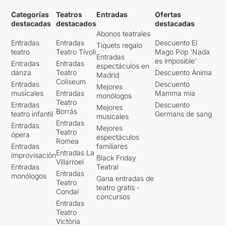
Categorías
Teatros
Entradas
Ofertas
destacadas
destacados
destacadas
Abonos teatrales
Entradas
Entradas
Descuento El
Tiquets regalo
teatro
Teatro Tívoli
Mago Pop 'Nada
Entradas
es imposible'
Entradas
Entradas
espectáculos en
danza
Teatro
Descuento Ànima
Madrid
Coliseum
Entradas
Descuento
Mejores
musicales
Entradas
Mamma mia
monólogos
Teatro
Entradas
Descuento
Mejores
Borrás
teatro infantil
Germans de sang
musicales
Entradas
Entradas
Mejores
Teatro
ópera
espectáculos
Romea
Entradas
familiares
Entradas La
improvisación
Black Friday
Villarroel
Entradas
Teatral
Entradas
monólogos
Gana entradas de
Teatro
teatro gratis -
Condal
concursos
Entradas
Teatro
Victòria