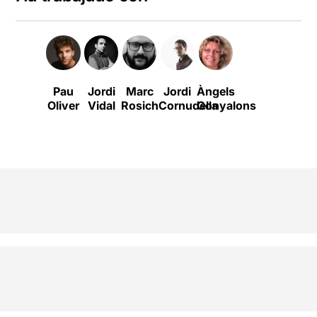
Pau
Jordi
Marc
Jordi
Àngels
Oliver
Vidal
Rosich
Cornudella
Gonyalons