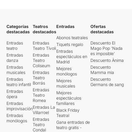
Categorías
Teatros
Entradas
Ofertas
destacadas
destacados
destacadas
Abonos teatrales
Entradas
Entradas
Descuento El
Tiquets regalo
teatro
Teatro Tívoli
Mago Pop 'Nada
Entradas
es imposible'
Entradas
Entradas
espectáculos en
danza
Teatro
Descuento Ànima
Madrid
Coliseum
Entradas
Descuento
Mejores
musicales
Entradas
Mamma mia
monólogos
Teatro
Entradas
Descuento
Mejores
Borrás
teatro infantil
Germans de sang
musicales
Entradas
Entradas
Mejores
Teatro
ópera
espectáculos
Romea
Entradas
familiares
Entradas La
improvisación
Black Friday
Villarroel
Entradas
Teatral
Entradas
monólogos
Gana entradas de
Teatro
teatro gratis -
Condal