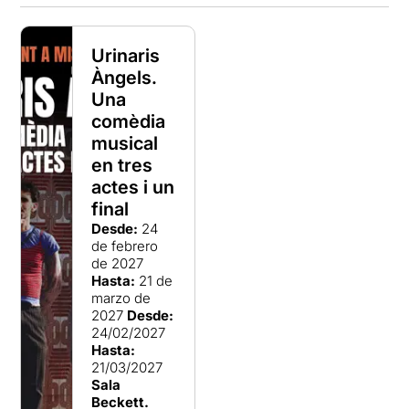
Urinaris
Àngels.
Una
comèdia
musical
en tres
actes i un
final
Desde:
24
de febrero
de 2027
Hasta:
21 de
marzo de
2027
Desde:
24/02/2027
Hasta:
21/03/2027
Sala
Beckett.