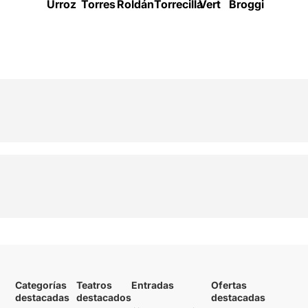
Urroz
Torres
Roldán
Torrecilla
Vert
Broggi
Cisteró
Categorías
Teatros
Entradas
Ofertas
destacadas
destacados
destacadas