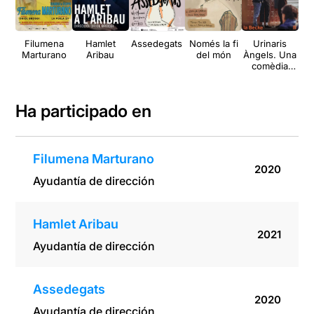
Filumena
Hamlet
Assedegats
Només la fi
Urinaris
E
Marturano
Aribau
del món
Àngels. Una
comèdia
musical en
tres actes i
un final
Ha participado en
Filumena Marturano
2020
Ayudantía de dirección
Hamlet Aribau
2021
Ayudantía de dirección
Assedegats
2020
Ayudantía de dirección