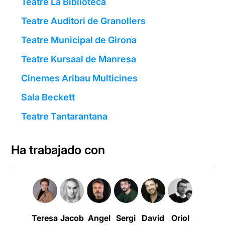
Teatre La Biblioteca
Teatre Auditori de Granollers
Teatre Municipal de Girona
Teatre Kursaal de Manresa
Cinemes Aribau Multicines
Sala Beckett
Teatre Tantarantana
Ha trabajado con
Teresa
Jacob
Angel
Sergi
David
Oriol
Màrcia
C