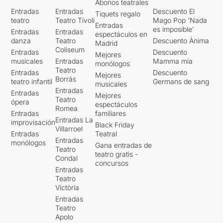
Abonos teatrales
Entradas
Entradas
Descuento El
Tiquets regalo
teatro
Teatro Tívoli
Mago Pop 'Nada
Entradas
es imposible'
Entradas
Entradas
espectáculos en
danza
Teatro
Descuento Ànima
Madrid
Coliseum
Entradas
Descuento
Mejores
musicales
Entradas
Mamma mia
monólogos
Teatro
Entradas
Descuento
Mejores
Borrás
teatro infantil
Germans de sang
musicales
Entradas
Entradas
Mejores
Teatro
ópera
espectáculos
Romea
Entradas
familiares
Entradas La
improvisación
Black Friday
Villarroel
Entradas
Teatral
Entradas
monólogos
Gana entradas de
Teatro
teatro gratis -
Condal
concursos
Entradas
Teatro
Victòria
Entradas
Teatro
Apolo