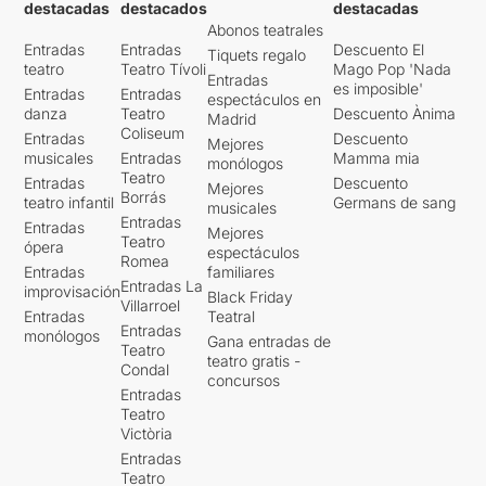
destacadas
destacados
destacadas
Abonos teatrales
Entradas
Entradas
Descuento El
Tiquets regalo
teatro
Teatro Tívoli
Mago Pop 'Nada
Entradas
es imposible'
Entradas
Entradas
espectáculos en
danza
Teatro
Descuento Ànima
Madrid
Coliseum
Entradas
Descuento
Mejores
musicales
Entradas
Mamma mia
monólogos
Teatro
Entradas
Descuento
Mejores
Borrás
teatro infantil
Germans de sang
musicales
Entradas
Entradas
Mejores
Teatro
ópera
espectáculos
Romea
Entradas
familiares
Entradas La
improvisación
Black Friday
Villarroel
Entradas
Teatral
Entradas
monólogos
Gana entradas de
Teatro
teatro gratis -
Condal
concursos
Entradas
Teatro
Victòria
Entradas
Teatro