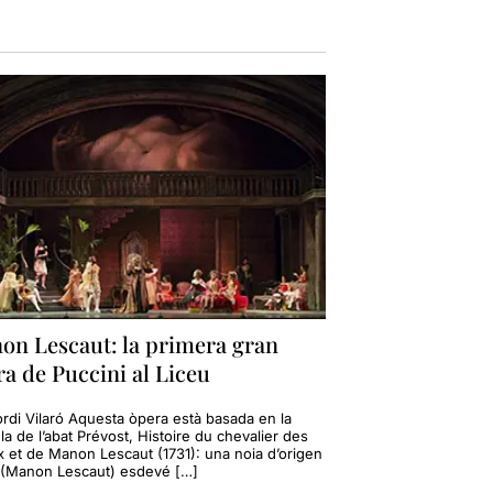
on Lescaut: la primera gran
a de Puccini al Liceu
ordi Vilaró Aquesta òpera està basada en la
la de l’abat Prévost, Histoire du chevalier des
x et de Manon Lescaut (1731): una noia d’origen
 (Manon Lescaut) esdevé […]