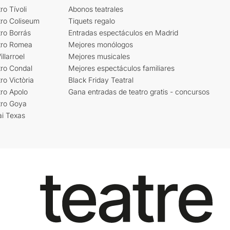
ro Tívoli
Abonos teatrales
tro Coliseum
Tiquets regalo
ro Borrás
Entradas espectáculos en Madrid
tro Romea
Mejores monólogos
llarroel
Mejores musicales
tro Condal
Mejores espectáculos familiares
ro Victòria
Black Friday Teatral
ro Apolo
Gana entradas de teatro gratis - concursos
tro Goya
ai Texas