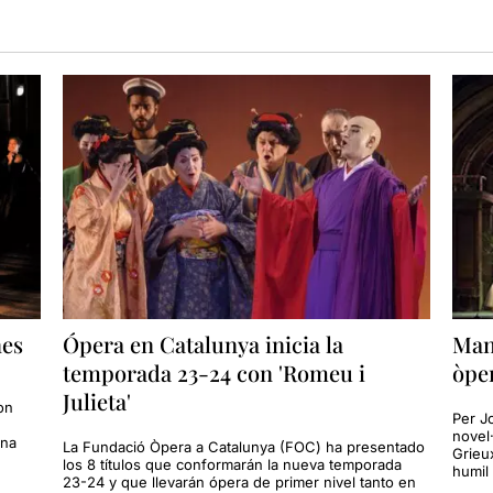
nes
Ópera en Catalunya inicia la
Man
temporada 23-24 con 'Romeu i
òper
Julieta'
on
Per J
novel·
una
La Fundació Òpera a Catalunya (FOC) ha presentado
Grieu
los 8 títulos que conformarán la nueva temporada
humil
23-24 y que llevarán ópera de primer nivel tanto en