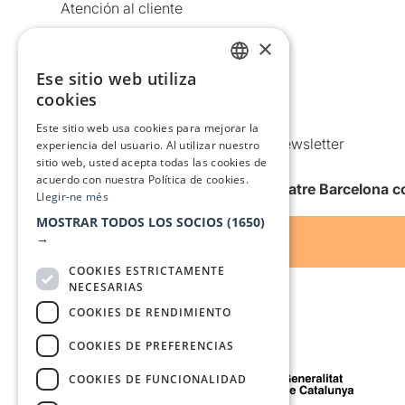
Atención al cliente
Aviso legal
×
Política de privacidad
Ese sitio web utiliza
CATALAN
Política de Cookies
cookies
SPANISH
Condiciones de uso
Este sitio web usa cookies para mejorar la
Comunicaciones comerciales y Newsletter
experiencia del usuario. Al utilizar nuestro
sitio web, usted acepta todas las cookies de
Anuncia’t
acuerdo con nuestra Política de cookies.
Quiero recibir la newsletter de Teatre Barcelona
Llegir-ne més
MOSTRAR TODOS LOS SOCIOS
(1650)
→
COOKIES ESTRICTAMENTE
NECESARIAS
COOKIES DE RENDIMIENTO
COOKIES DE PREFERENCIAS
Con el apoyo de
COOKIES DE FUNCIONALIDAD