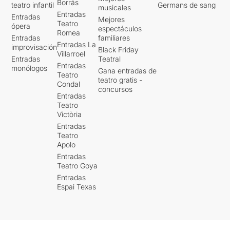
Borrás
teatro infantil
Germans de sang
musicales
Entradas
Entradas
Mejores
Teatro
ópera
espectáculos
Romea
Entradas
familiares
Entradas La
improvisación
Black Friday
Villarroel
Entradas
Teatral
Entradas
monólogos
Gana entradas de
Teatro
teatro gratis -
Condal
concursos
Entradas
Teatro
Victòria
Entradas
Teatro
Apolo
Entradas
Teatro Goya
Entradas
Espai Texas