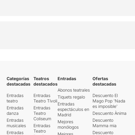
Categorías
Teatros
Entradas
Ofertas
destacadas
destacados
destacadas
Abonos teatrales
Entradas
Entradas
Descuento El
Tiquets regalo
teatro
Teatro Tívoli
Mago Pop 'Nada
Entradas
es imposible'
Entradas
Entradas
espectáculos en
danza
Teatro
Descuento Ànima
Madrid
Coliseum
Entradas
Descuento
Mejores
musicales
Entradas
Mamma mia
monólogos
Teatro
Entradas
Descuento
Mejores