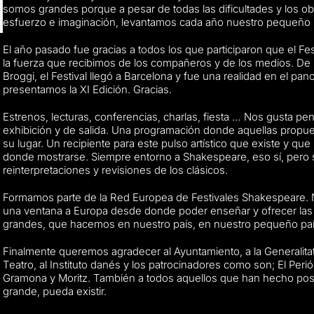
somos grandes porque a pesar de todas las dificultades y los o
esfuerzo e imaginación, levantamos cada año nuestro pequeño
El año pasado fue gracias a todos los que participaron que el Fe
la fuerza que recibimos de los compañeros y de los medios. De la
Broggi, el Festival llegó a Barcelona y fue una realidad en el pan
presentamos la XI Edición. Gracias.
Estrenos, lecturas, conferencias, charlas, fiesta … Nos gusta pe
exhibición y de salida. Una programación donde aquellas prop
su lugar. Un recipiente para este pulso artístico que existe y qu
donde mostrarse. Siempre entorno a Shakespeare, eso sí, pero s
reinterpretaciones y revisiones de los clásicos.
Formamos parte de la Red Europea de Festivales Shakespeare.
una ventana a Europa desde donde poder enseñar y ofrecer las 
grandes, que hacemos en nuestro país, en nuestro pequeño paí
Finalmente queremos agradecer al Ayuntamiento, a la Generalitat, al
Teatro, al Instituto danés y los patrocinadores como son; El Peri
Gramona y Moritz. También a todos aquellos que han hecho posi
grande, pueda existir.