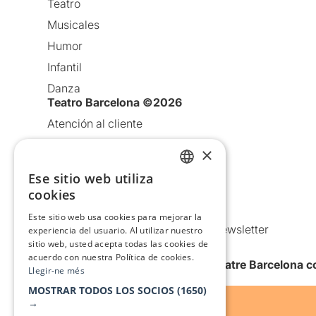
Teatro
Musicales
Humor
Infantil
Danza
Teatro Barcelona ©2026
Atención al cliente
Aviso legal
×
Política de privacidad
Ese sitio web utiliza
CATALAN
Política de Cookies
cookies
SPANISH
Condiciones de uso
Este sitio web usa cookies para mejorar la
Comunicaciones comerciales y Newsletter
experiencia del usuario. Al utilizar nuestro
sitio web, usted acepta todas las cookies de
Anuncia’t
acuerdo con nuestra Política de cookies.
Quiero recibir la newsletter de Teatre Barcelona
Llegir-ne més
MOSTRAR TODOS LOS SOCIOS
(1650)
→