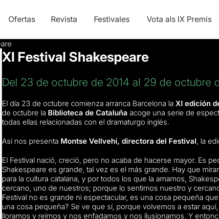
Ofertas
Revista
Festivales
Vota als IX Premis
eare
XI Festival Shakespeare
Del 23 de octubre de 2014 al 29 de octubre 
El día 23 de octubre comienza arranca Barcelona la
XI edición d
de octubre la
Biblioteca de Cataluña
acoge una serie de espectá
todas ellas relacionadas con el dramaturgo inglés.
Así nos presenta
Montse Vellvehí, directora del Festival
, la ed
El Festival nació, creció, pero no acaba de hacerse mayor. Es pe
Shakespeare es grande, tal vez es el más grande. Hay que mirar
para la cultura catalana, y por todos los que la amamos, Shake
cercano, uno de nuestros; porque lo sentimos nuestro y cercano
Festival no es grande ni espectacular, es una cosa pequeña que
una cosa pequeña? Se ve que sí, porque volvemos a estar aquí,
lloramos y reímos y nos enfadamos y nos ilusionamos. Y ento