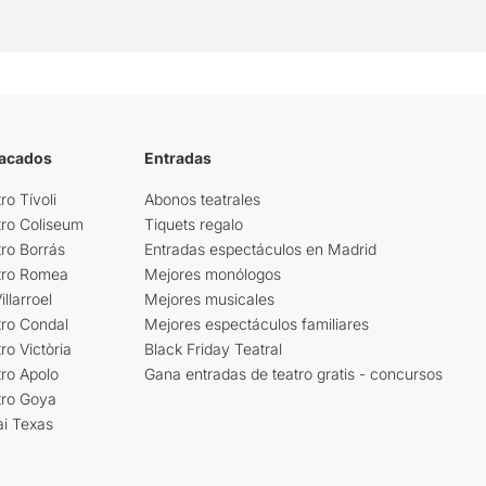
tacados
Entradas
ro Tívoli
Abonos teatrales
tro Coliseum
Tiquets regalo
ro Borrás
Entradas espectáculos en Madrid
tro Romea
Mejores monólogos
llarroel
Mejores musicales
tro Condal
Mejores espectáculos familiares
ro Victòria
Black Friday Teatral
ro Apolo
Gana entradas de teatro gratis - concursos
tro Goya
ai Texas