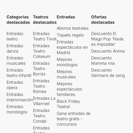
Categorías
Teatros
Entradas
Ofertas
destacadas
destacados
destacadas
Abonos teatrales
Entradas
Entradas
Descuento El
Tiquets regalo
teatro
Teatro Tívoli
Mago Pop 'Nada
Entradas
es imposible'
Entradas
Entradas
espectáculos en
danza
Teatro
Descuento Ànima
Madrid
Coliseum
Entradas
Descuento
Mejores
musicales
Entradas
Mamma mia
monólogos
Teatro
Entradas
Descuento
Mejores
Borrás
teatro infantil
Germans de sang
musicales
Entradas
Entradas
Mejores
Teatro
ópera
espectáculos
Romea
Entradas
familiares
Entradas La
improvisación
Black Friday
Villarroel
Entradas
Teatral
Entradas
monólogos
Gana entradas de
Teatro
teatro gratis -
Condal
concursos
Entradas