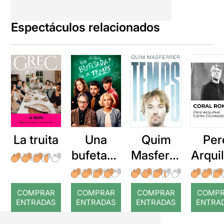
Espectáculos relacionados
La truita
Una
Quim
Per
bufetada
Masferre
Arqui
a temps
r: Temps
: Cor
romp
COMPRAR
COMPRAR
COMPRAR
COMP
ENTRADAS
ENTRADAS
ENTRADAS
ENTRA