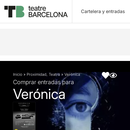
Cartelera y entradas
Descripción
Ficha artística
Inicio
»
Proximidad
,
Teatro
»
Verónica
Comprar entradas para
Verónica