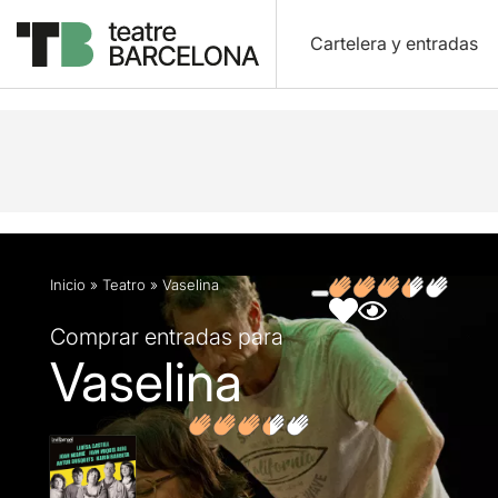
Cartelera y entradas
Descripción
Ficha artística
Fotos y vídeos
O
Inicio
»
Teatro
»
Vaselina
Comprar entradas para
Vaselina