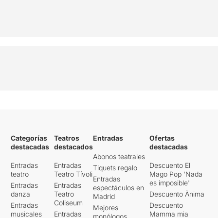
Categorías
Teatros
Entradas
Ofertas
destacadas
destacados
destacadas
Abonos teatrales
Entradas
Entradas
Descuento El
Tiquets regalo
teatro
Teatro Tívoli
Mago Pop 'Nada
Entradas
es imposible'
Entradas
Entradas
espectáculos en
danza
Teatro
Descuento Ànima
Madrid
Coliseum
Entradas
Descuento
Mejores
musicales
Entradas
Mamma mia
monólogos