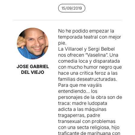
posada en escena vibrant,
15/09/2019
amb escenes curtes, i unes
interpretacions, a
moments, volgudament
exagerades
, que accentuen
No he podido empezar la
encara mes la sensació de
temporada teatral con mejor
frustració i rabia dels
pie.
protagonistes, i la seva lluita
La Villaroel y Sergi Belbel
desesperada per trobar la
nos ofrecen “Vaselina”. Una
felicitat.
comedia loca y disparatada
JOSE GABRIEL
con mucho humor negro que
Per poder veure la ressenya
DEL VIEJO
hace una crítica feroz a las
original, només cal clicar en
familias deseatructuradas.
aquest
ENLLAÇ
Para que me vayáis
entendiendo… los
personajes de la obra son de
traca: madre ludopata
adicta a las máquinas
tragaperras, padre
transexual con problemas
con una secta religiosa, hijo
traficante de marihuana con