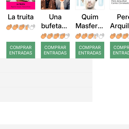
La truita
Una
Quim
Per
bufetada
Masferre
Arqui
a temps
r: Temps
: Cor
romp
COMPRAR
COMPRAR
COMPRAR
COMP
ENTRADAS
ENTRADAS
ENTRADAS
ENTRA