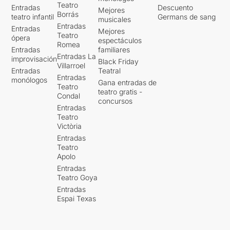
Teatro
Entradas
Descuento
Mejores
Borrás
teatro infantil
Germans de sang
musicales
Entradas
Entradas
Mejores
Teatro
ópera
espectáculos
Romea
Entradas
familiares
Entradas La
improvisación
Black Friday
Villarroel
Entradas
Teatral
Entradas
monólogos
Gana entradas de
Teatro
teatro gratis -
Condal
concursos
Entradas
Teatro
Victòria
Entradas
Teatro
Apolo
Entradas
Teatro Goya
Entradas
Espai Texas