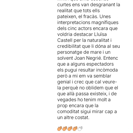
familiars
.
curtes ens van desgranant la
realitat que tots ells
Els espectadors riem i riem
pateixen, el fracàs. Unes
en veure algunes escenes
,
interpretacions magnífiques
però quan ens parem a
dels cinc actors encara que
pensar, la rialla se'ns pot
voldria destacar Lluïsa
congelar als
Castell per la naturalitat i
llavis, perquè en realitat tot
credibilitat que li dóna al seu
el que passa és molt
personatge de mare i un
dramàtic.
solvent Joan Negrié. Entenc
que a alguns espectadors
Aquesta proposta va ser
els pugui resultar incòmoda
escrita en 2013 i
s'ha
però a mi em va semblar
representat a Itàlia de
genial i crec que cal veure-
manera continuada durant
la perquè no oblidem que el
sis temporades
i ara s'ha fet
que allà passa existeix, i de
una versió cinematogràfica.
vegades ho tenim molt a
prop encara que la
VASELINA
, dirigida per en
comoditat sigui mirar cap a
Sergi Belbel
, amb traducció
un altre costat.
del text de
Joan Negrié
i
escenografia de
Josep
Iglesias
, ens presenta
una