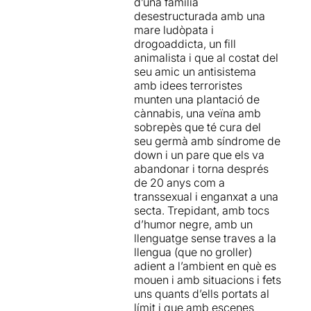
d’una família
artefacto que, por sí solo, ya
riure moltíssim, però mica en
religiosa.
desestructurada amb una
arrasa con todo.
mica, a mida que avançava
mare ludòpata i
l’obra, vaig anar perdent-hi
Una proposta plantejada
drogoaddicta, un fill
tot l’interès.
com una comèdia
, però que
animalista i que al costat del
entre riure i riure,
planteja
seu amic un antisistema
Llàstima, crec que podia
temes seriosos com la
amb idees terroristes
haver estat un dels
incomunicació,
munten una plantació de
imprescindibles d’aquesta
l'autoestima, la diversitat i
cànnabis, una veïna amb
temporada.
els models familiars
. Explica
sobrepès que té cura del
la història d'uns éssers
seu germà amb síndrome de
humans derrotats, que no
down i un pare que els va
han pogut pertànyer al grup
abandonar i torna després
dels triomfadors.
Uns
de 20 anys com a
perdedors que s'han rendit
transsexual i enganxat a una
en no aconseguir allò que
secta. Trepidant, amb tocs
somiaven
. Tal com van
d’humor negre, amb un
comentar a la roda de
llenguatge sense traves a la
premsa, es tracta d'un text
llengua (que no groller)
que connecta molt bé amb
adient a l’ambient en què es
tot allò que passa al segle
mouen i amb situacions i fets
XXI:
despersonalització i
uns quants d’ells portats al
dispersió dels rols
límit i que amb escenes