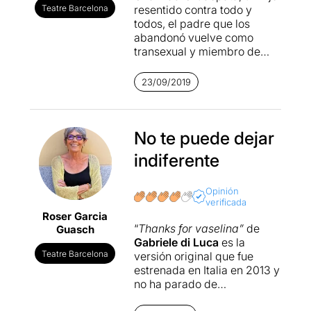
Teatre Barcelona
resentido contra todo y
todos, el padre que los
abandonó vuelve como
transexual y miembro de
una secta. ¿Cómo se supera
a esta familia disfuncional?
23/09/2019
Añadiéndole un amigo
defensor de causas hasta el
ridículo, una chica “gordita”,
inocente (demasiado, quizá
No te puede dejar
el personaje menos
indiferente
verosímil), marginada por la
sociedad de la perfección.
Como los Coleman pasados ​​
Opinión
verificada
por el tamiz de
South Park
o
Roser Garcia
Els Joves.
“
Thanks for vaselina”
de
Guasch
Gabriele di Luca
es la
Un
texto atrevido,
Teatre Barcelona
versión original que fue
provocador y arriesgado
de
estrenada en Italia en 2013 y
un autor italiano aquí
no ha parado de
desconocido, Gabriel di
representarse desde
Luca. Arriesgado y