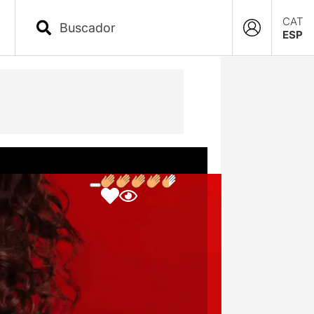
CAT
ESP