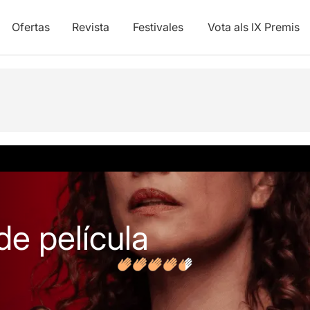
Ofertas
Revista
Festivales
Vota als IX Premis
y vídeos
Opiniones
Artículos
e película