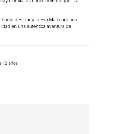
uy cinéfila, es consciente de que “La
o harán deslizarse a Eva María por una
alidad en una auténtica aventura de
de 12 años