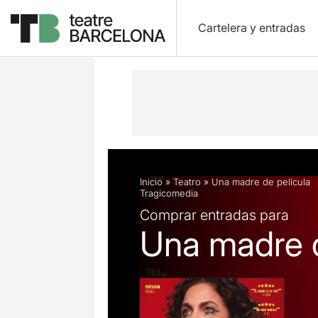
Cartelera y entradas
Descripción
Ficha artística
Fotos 
Inicio
»
Teatro
»
Una madre de película
Tragicomedia
Comprar entradas para
Una madre d