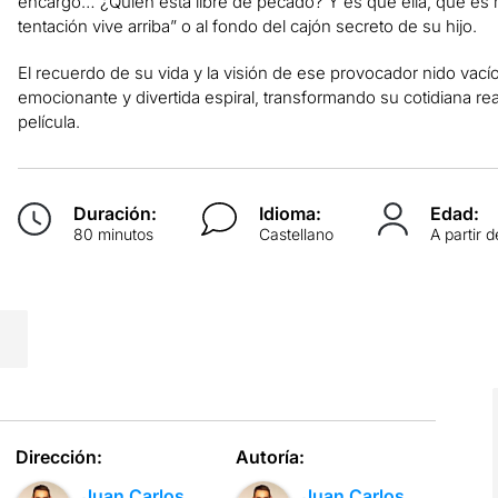
encargo… ¿Quién está libre de pecado? Y es que ella, que es m
tentación vive arriba” o al fondo del cajón secreto de su hijo.
El recuerdo de su vida y la visión de ese provocador nido vací
emocionante y divertida espiral, transformando su cotidiana re
película.
Duración:
Idioma:
Edad:
80 minutos
Castellano
A partir 
Dirección:
Autoría:
Juan Carlos
Juan Carlos