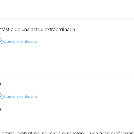
ntástic de una actriu extraordinaria
Opinión verificada
!
Opinión verificada
vertida, amb ritme, no mires el rellotge, …una gran profession