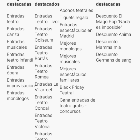
destacadas
destacados
destacadas
Abonos teatrales
Entradas
Entradas
Descuento El
Tiquets regalo
teatro
Teatro Tívoli
Mago Pop 'Nada
Entradas
es imposible'
Entradas
Entradas
espectáculos en
danza
Teatro
Descuento Ànima
Madrid
Coliseum
Entradas
Descuento
Mejores
musicales
Entradas
Mamma mia
monólogos
Teatro
Entradas
Descuento
Mejores
Borrás
teatro infantil
Germans de sang
musicales
Entradas
Entradas
Mejores
Teatro
ópera
espectáculos
Romea
Entradas
familiares
Entradas La
improvisación
Black Friday
Villarroel
Entradas
Teatral
Entradas
monólogos
Gana entradas de
Teatro
teatro gratis -
Condal
concursos
Entradas
Teatro
Victòria
Entradas
Teatro