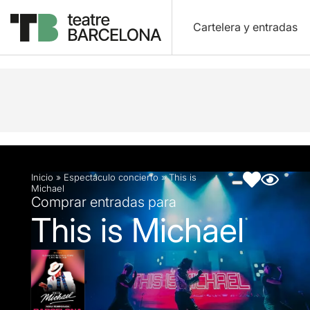
Cartelera y entradas
Descripción
Ficha artística
Fotos y vídeos
Inicio
»
Espectáculo concierto
»
This is
Michael
Comprar entradas para
This is Michael