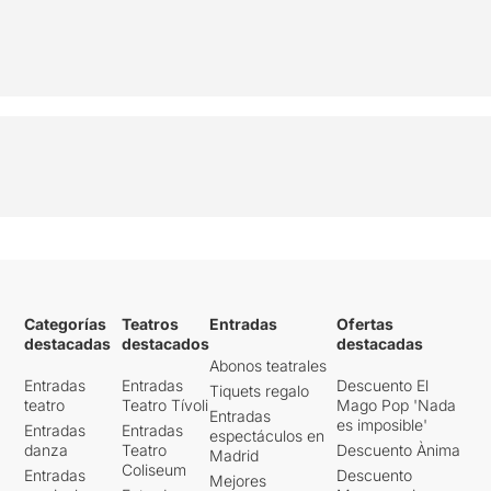
Categorías
Teatros
Entradas
Ofertas
destacadas
destacados
destacadas
Abonos teatrales
Entradas
Entradas
Descuento El
Tiquets regalo
teatro
Teatro Tívoli
Mago Pop 'Nada
Entradas
es imposible'
Entradas
Entradas
espectáculos en
danza
Teatro
Descuento Ànima
Madrid
Coliseum
Entradas
Descuento
Mejores