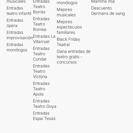
musicales
Entradas
Mamma mia
monólogos
Teatro
Entradas
Descuento
Mejores
Borrás
teatro infantil
Germans de sang
musicales
Entradas
Entradas
Mejores
Teatro
ópera
espectáculos
Romea
Entradas
familiares
Entradas La
improvisación
Black Friday
Villarroel
Entradas
Teatral
Entradas
monólogos
Gana entradas de
Teatro
teatro gratis -
Condal
concursos
Entradas
Teatro
Victòria
Entradas
Teatro
Apolo
Entradas
Teatro Goya
Entradas
Espai Texas