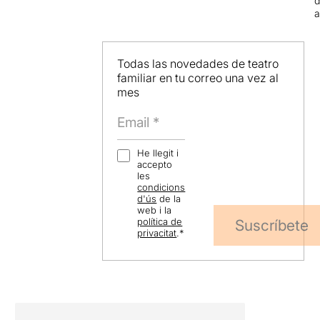
d
Todas las novedades de teatro
familiar en tu correo una vez al
mes
He llegit i
accepto
les
condicions
d'ús
de la
web i la
política de
Suscríbete
privacitat
.
*