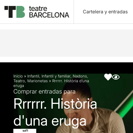
Cartelera y entradas
Descripción
Ficha artística
Fotos y vídeos
Inicio
»
Infantil
,
Infantil y familiar
,
Nadons
,
Teatro
,
Marionetas
»
Rrrrrr. Història d’una
eruga
Comprar entradas para
Rrrrrr. Història
d'una eruga