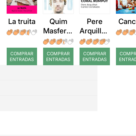
La truita
Quim
Pere
Canc
Masferre
Arquillué
r: Temps
: Coral
romput
COMPRAR
COMPRAR
COMPRAR
COMP
ENTRADAS
ENTRADAS
ENTRADAS
ENTRA