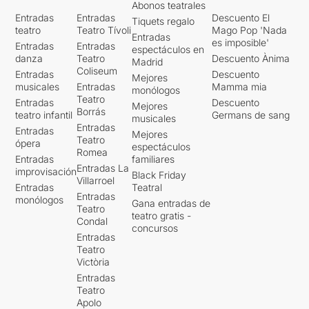
Abonos teatrales
Entradas
Entradas
Descuento El
Tiquets regalo
teatro
Teatro Tívoli
Mago Pop 'Nada
Entradas
es imposible'
Entradas
Entradas
espectáculos en
danza
Teatro
Descuento Ànima
Madrid
Coliseum
Entradas
Descuento
Mejores
musicales
Entradas
Mamma mia
monólogos
Teatro
Entradas
Descuento
Mejores
Borrás
teatro infantil
Germans de sang
musicales
Entradas
Entradas
Mejores
Teatro
ópera
espectáculos
Romea
Entradas
familiares
Entradas La
improvisación
Black Friday
Villarroel
Entradas
Teatral
Entradas
monólogos
Gana entradas de
Teatro
teatro gratis -
Condal
concursos
Entradas
Teatro
Victòria
Entradas
Teatro
Apolo