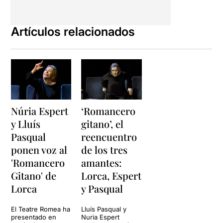
seu pare copiava els
poemes d’un llibre que havia
de tornar l’endemà, recitant
Artículos relacionados
“Romance de la luna luna” i
ha teatralitzat els poemes
fent dialogar els
personatges.
És en aquests
moments de records quan
l’actriu utilitza el català
.
Ens ha fet recordar “La
Núria Espert
‘Romancero
Canción del jinete”
y Lluís
gitano’, el
interpretada per Paco
Pasqual
reencuentro
Ibañez, i hem escoltat entre
d’altres, “Reyerta”, “San
ponen voz al
de los tres
Gabriel”, “Romance
'Romancero
amantes:
sonámbulo”, “Romance de la
Gitano' de
Lorca, Espert
Guardia Civil”, “Muerte de
Antoñito el Camborio”,
Lorca
y Pasqual
“Thamar y Amnón” per
finalitzar amb “Grito hacia
El Teatre Romea ha
Lluís Pasqual y
Roma” un poema de “Poeta
presentado en
Nuria Espert