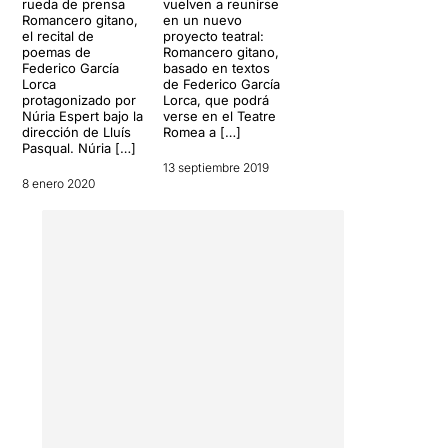
rueda de prensa
vuelven a reunirse
en Nueva York”, un crit
Romancero gitano,
en un nuevo
contra la injusticia i la
el recital de
proyecto teatral:
violencia fascista.
poemas de
Romancero gitano,
Federico García
basado en textos
Lorca
de Federico García
Una filera d'atrotinades
protagonizado por
Lorca, que podrá
butaques conformen
Núria Espert bajo la
verse en el Teatre
l'escenografia en un
dirección de Lluís
Romea a […]
escenari buit. L'il·luminació
Pasqual. Núria […]
de
Pascal Merat
dota de
13 septiembre 2019
8 enero 2020
color alguns moments de la
representació, el vermell de
la sang o el platejat de la
lluna i es fa còmplice de les
paraules del poeta. L'espai
sonor de
Roc Mateu
crea
l'atmosfera idònia a cada
poema, si bé cal remarcar
que des de les últimes
fileres del teatre la veu
arriba, en alguns moments,
molt esmorteïda.
Entenem que un espectacle