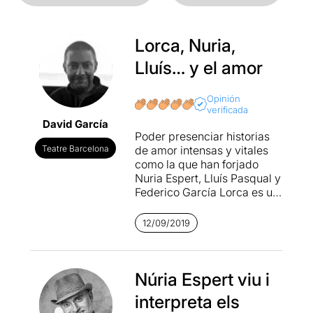
Lorca, Nuria,
Lluís… y el amor
Opinión
verificada
David García
Poder presenciar historias
Teatre Barcelona
de amor intensas y vitales
como la que han forjado
Nuria Espert, Lluís Pasqual y
Federico García Lorca es un
lujo que esta época
convulsa y envidiosa nos ha
12/09/2019
permitido disfrutar.
Lo que podemos ver en la
Abadía es el nuevo hijo
nacido de esta historia de
Núria Espert viu i
amor. De amor necesario, de
interpreta els
amor imperecedero, de