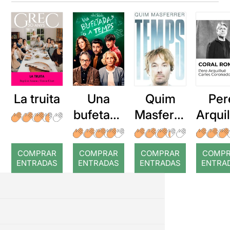
La truita
Una
Quim
Per
bufetada
Masferre
Arqui
a temps
r: Temps
: Cor
romp
COMPRAR
COMPRAR
COMPRAR
COMP
ENTRADAS
ENTRADAS
ENTRADAS
ENTRA