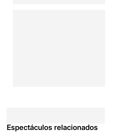
ha de ser rendible, però
també creiem que ha estat
una llàstima que aquest
tipus d'espectacle poètic,
no s'intenti fer en un espai
més petit
on els
espectadors estiguin a tocar
de l'actriu.
Un espectacle íntim i
delica
t en què cal deixar-se
portar per la paraula i la
gran complicitat que es
“toca” entre l’actriu, el
director i el poeta.
Per poder veure la ressenya
original, només cal clicar en
aquest
ENLLAÇ
Espectáculos relacionados