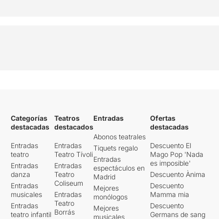
Categorías
Teatros
Entradas
Ofertas
destacadas
destacados
destacadas
Abonos teatrales
Entradas
Entradas
Descuento El
Tiquets regalo
teatro
Teatro Tívoli
Mago Pop 'Nada
Entradas
es imposible'
Entradas
Entradas
espectáculos en
danza
Teatro
Descuento Ànima
Madrid
Coliseum
Entradas
Descuento
Mejores
musicales
Entradas
Mamma mia
monólogos
Teatro
Entradas
Descuento
Mejores
Borrás
teatro infantil
Germans de sang
musicales