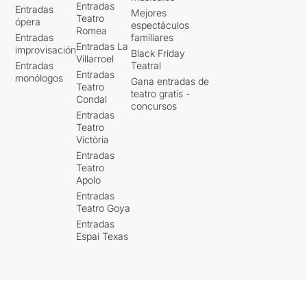
Entradas
Entradas
Mejores
Teatro
ópera
espectáculos
Romea
Entradas
familiares
Entradas La
improvisación
Black Friday
Villarroel
Entradas
Teatral
Entradas
monólogos
Gana entradas de
Teatro
teatro gratis -
Condal
concursos
Entradas
Teatro
Victòria
Entradas
Teatro
Apolo
Entradas
Teatro Goya
Entradas
Espai Texas