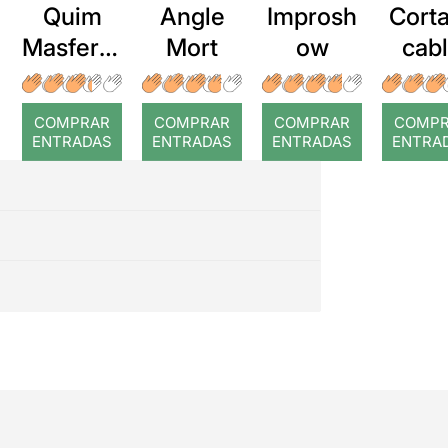
Quim
Angle
Improsh
Corta
Masferre
Mort
ow
cab
r: Temps
roj
COMPRAR
COMPRAR
COMPRAR
COMP
ENTRADAS
ENTRADAS
ENTRADAS
ENTRA