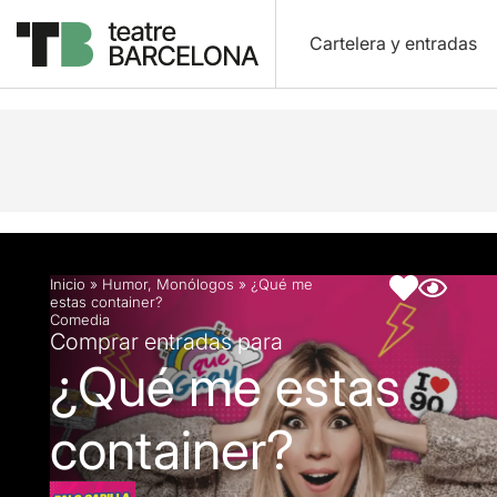
Cartelera y entradas
Descripción
Ficha artística
Inicio
»
Humor
,
Monólogos
»
¿Qué me
estas container?
Comedia
Comprar entradas para
¿Qué me estas
container?