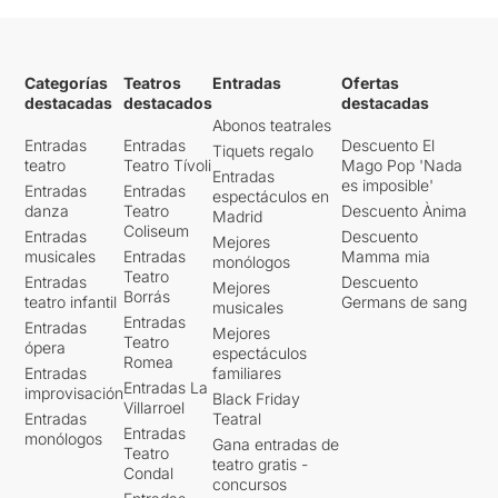
Categorías
Teatros
Entradas
Ofertas
destacadas
destacados
destacadas
Abonos teatrales
Entradas
Entradas
Descuento El
Tiquets regalo
teatro
Teatro Tívoli
Mago Pop 'Nada
Entradas
es imposible'
Entradas
Entradas
espectáculos en
danza
Teatro
Descuento Ànima
Madrid
Coliseum
Entradas
Descuento
Mejores
musicales
Entradas
Mamma mia
monólogos
Teatro
Entradas
Descuento
Mejores
Borrás
teatro infantil
Germans de sang
musicales
Entradas
Entradas
Mejores
Teatro
ópera
espectáculos
Romea
Entradas
familiares
Entradas La
improvisación
Black Friday
Villarroel
Entradas
Teatral
Entradas
monólogos
Gana entradas de
Teatro
teatro gratis -
Condal
concursos