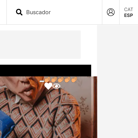
CAT
ESP