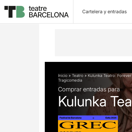
Cartelera y entradas
Descripción
Ficha artística
Fotos 
Inicio
»
Teatro
»
Kulunka Teatro: Forever
Tragicomedia
Comprar entradas para
Kulunka Tea