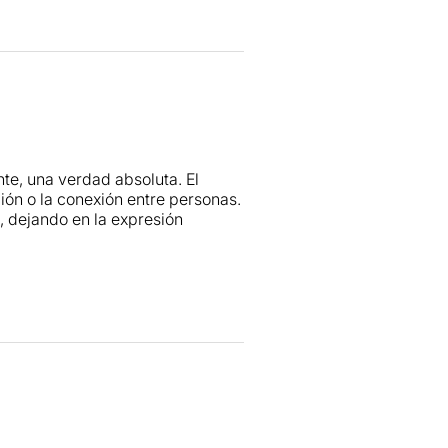
rs de la dramatúrgia de
Forever.
p extraordinari.
Edu Cárcamo
és realment
t precís. Tot està estudiat. Hi
te, una verdad absoluta. El
scenografia
giratòria, dissenyada
ión o la conexión entre personas.
viant i modificant a mesura que
, dejando en la expresión
a la vida.
t i les emocions dels personatges.
er
es toda
una experiencia,
. Els espectadors veiem a uns
espacios de una misma casa: el
n pronunciar ni una palabra los
son dos hasta que siendo tres se
d’emocions.
traç de gran càrrega poètica.
d en la cual es mostrada en el
cia, la sobreprotecció i la
ada personaje
se expresa con
nsos y dolorosos.
El público