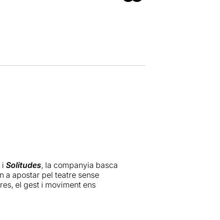
i
Solitudes
, la companyia basca
en a apostar pel teatre sense
es, el gest i moviment ens