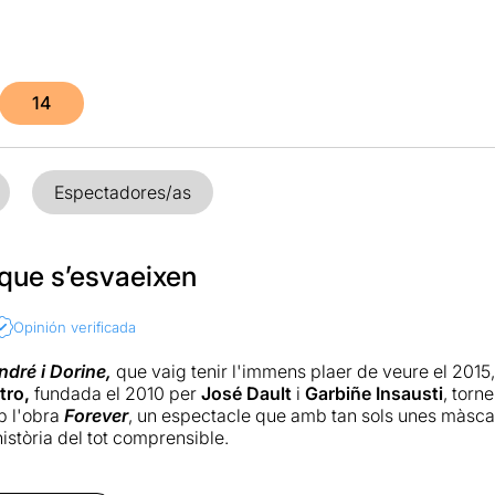
14
Espectadores/as
que s’esvaeixen
Opinión verificada
ndré i Dorine,
que vaig tenir l'immens plaer de veure el 2015,
tro,
fundada el 2010 per
José Dault
i
Garbiñe Insausti
, torn
b l'obra
Forever
, un espectacle que amb tan sols unes màscar
istòria del tot comprensible.