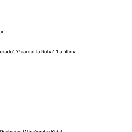
or.
erado’, ‘Guardar la Roba’, ‘La última
o Puchades (Micròmetre Kids)