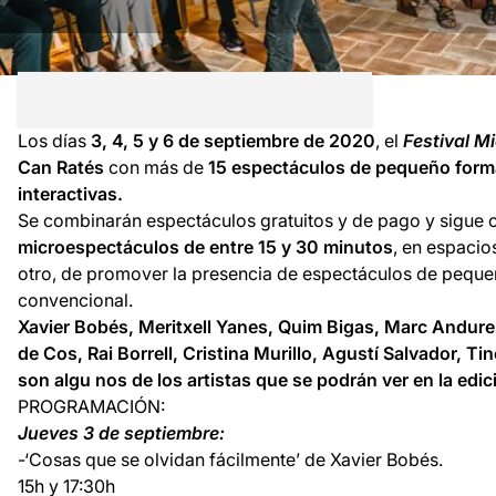
Los días
3, 4, 5 y 6 de septiembre de 2020
, el
Festival M
Can Ratés
con más de
15 espectáculos de pequeño forma
interactivas.
Se combinarán espectáculos gratuitos y de pago y sigue co
microespectáculos de entre 15 y 30 minutos
, en espaci
otro, de promover la presencia de espectáculos de peque
convencional.
Xavier Bobés, Meritxell Yanes, Quim Bigas, Marc Andurel
de Cos, Rai Borrell, Cristina Murillo, Agustí Salvador, 
son algu nos de los artistas que se podrán ver en la edic
PROGRAMACIÓN:
Jueves 3 de septiembre:
-‘Cosas que se olvidan fácilmente’ de Xavier Bobés.
15h y 17:30h