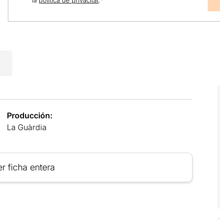
la
política de privacitat
.
*
Producción:
La Guàrdia
r ficha entera