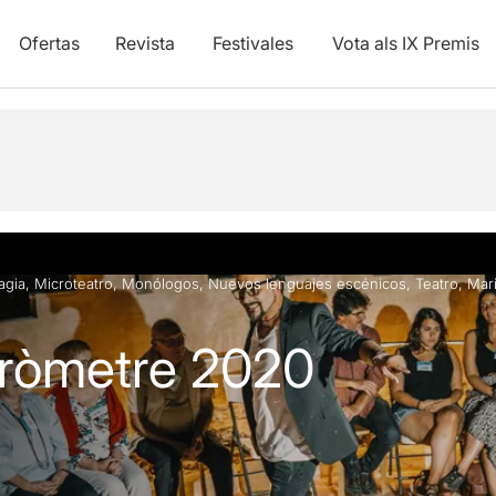
Ofertas
Revista
Festivales
Vota als IX Premis
y vídeos
Artículos
agia
,
Microteatro
,
Monólogos
,
Nuevos lenguajes escénicos
,
Teatro
,
Mar
cròmetre 2020