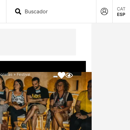
CAT
ESP
ionetas
»
Festival