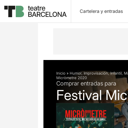
Cartelera y entradas
Descripción
Ficha artística
Fotos 
Inicio
»
Humor
,
Improvisación
,
Infantil
,
M
Micròmetre 2020
Comprar entradas para
Festival Mi