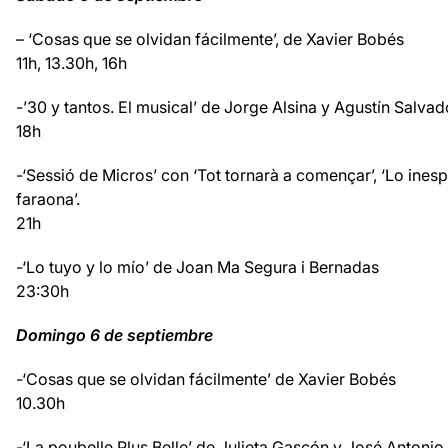
– ‘Cosas que se olvidan fácilmente’, de Xavier Bobés
11h, 13.30h, 16h
-’30 y tantos. El musical’ de Jorge Alsina y Agustín Salvad
18h
-‘Sessió de Micros’ con ‘Tot tornarà a començar’, ‘Lo inesp
faraona’.
21h
-‘Lo tuyo y lo mío’ de Joan Ma Segura i Bernadas
23:30h
Domingo 6 de septiembre
-‘Cosas que se olvidan fácilmente’ de Xavier Bobés
10.30h
-‘La poubelle Plus Belle’ de Julieta Gascón y José Antoni