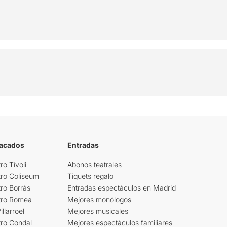
tacados
Entradas
ro Tívoli
Abonos teatrales
tro Coliseum
Tiquets regalo
ro Borrás
Entradas espectáculos en Madrid
tro Romea
Mejores monólogos
llarroel
Mejores musicales
tro Condal
Mejores espectáculos familiares