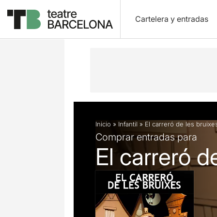
Cartelera y entradas
Descripción
Ficha artística
Fotos 
Inicio
»
Infantil
»
El carreró de les bruixe
Comprar entradas para
El carreró d