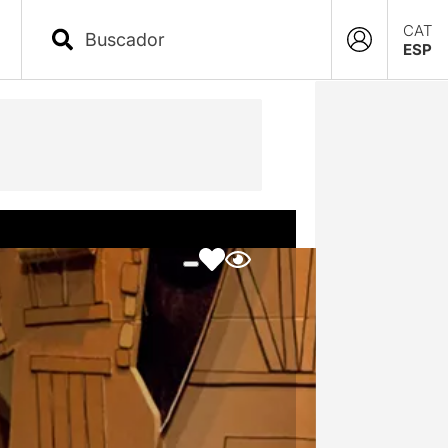
CAT
ESP