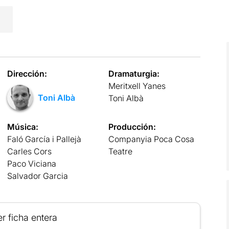
Dirección:
Dramaturgia:
Meritxell Yanes
Toni Albà
Toni Albà
Música:
Producción:
Faló García i Pallejà
Companyia Poca Cosa
Carles Cors
Teatre
Paco Viciana
Salvador Garcia
r ficha entera