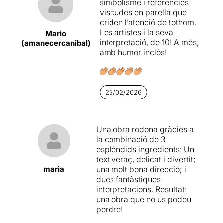
simbolisme i referències
viscudes en parella que
criden l’atenció de tothom.
Les artistes i la seva
Mario
interpretació, de 10! A més,
(amanecercanibal)
amb humor inclòs!
25/02/2026
Una obra rodona gràcies a
la combinació de 3
esplèndids ingredients: Un
text veraç, delicat i divertit;
maria
una molt bona direcció; i
dues fantàstiques
interpretacions. Resultat:
una obra que no us podeu
perdre!