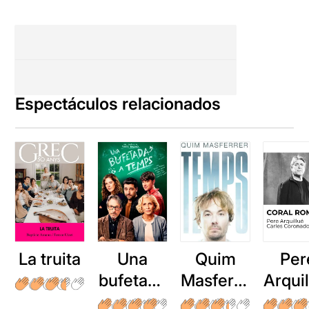
Espectáculos relacionados
La truita
Una
Quim
Per
bufetada
Masferre
Arqui
a temps
r: Temps
: Cor