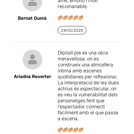
amè, emotiu i molt
recomanable.
Bernat Gumà
24/02/2026
Dipòsit ple és una obra
meravellosa, on es
construeix una atmosfera
íntima amb escenes
Ariadna Reverter
quotidianes per reflexionar.
La interpretació de les dues
actrius és espectacular, on
es veu la vulnerabilitat dels
personatges fent que
l’espectador connecti
fàcilment amb el que passa
a escena.