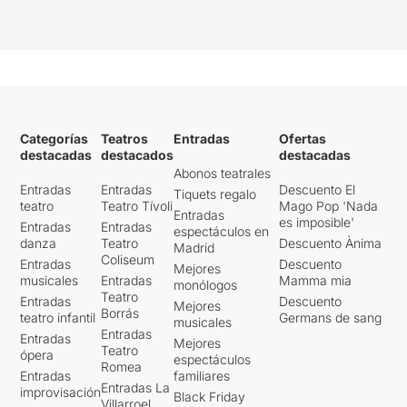
Categorías
Teatros
Entradas
Ofertas
destacadas
destacados
destacadas
Abonos teatrales
Entradas
Entradas
Descuento El
Tiquets regalo
teatro
Teatro Tívoli
Mago Pop 'Nada
Entradas
es imposible'
Entradas
Entradas
espectáculos en
danza
Teatro
Descuento Ànima
Madrid
Coliseum
Entradas
Descuento
Mejores
musicales
Entradas
Mamma mia
monólogos
Teatro
Entradas
Descuento
Mejores
Borrás
teatro infantil
Germans de sang
musicales
Entradas
Entradas
Mejores
Teatro
ópera
espectáculos
Romea
Entradas
familiares
Entradas La
improvisación
Black Friday
Villarroel