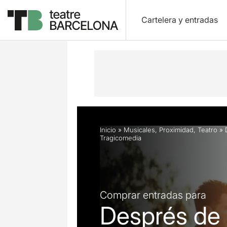
Cartelera y entradas
Descripción
Horarios
Ficha artíst
Inicio
»
Musicales
,
Proximidad
,
Teatro
»
Tragicomedia
Comprar entradas para
Després de 