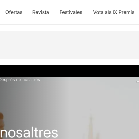
Ofertas
Revista
Festivales
Vota als IX Premis
ica
Fotos y vídeos
Opiniones
Info práctica
Artículos
Després de nosaltres
nosaltres