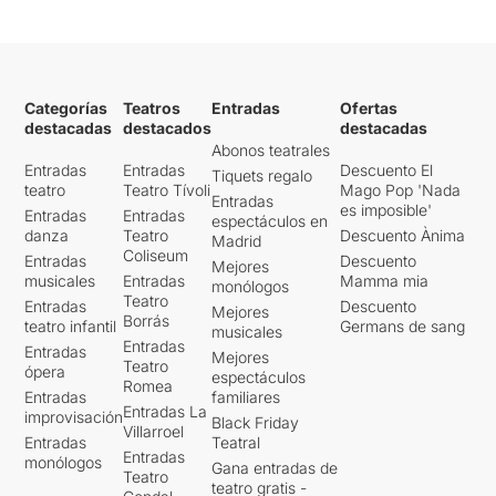
Categorías
Teatros
Entradas
Ofertas
destacadas
destacados
destacadas
Abonos teatrales
Entradas
Entradas
Descuento El
Tiquets regalo
teatro
Teatro Tívoli
Mago Pop 'Nada
Entradas
es imposible'
Entradas
Entradas
espectáculos en
danza
Teatro
Descuento Ànima
Madrid
Coliseum
Entradas
Descuento
Mejores
musicales
Entradas
Mamma mia
monólogos
Teatro
Entradas
Descuento
Mejores
Borrás
teatro infantil
Germans de sang
musicales
Entradas
Entradas
Mejores
Teatro
ópera
espectáculos
Romea
Entradas
familiares
Entradas La
improvisación
Black Friday
Villarroel
Entradas
Teatral
Entradas
monólogos
Gana entradas de
Teatro
teatro gratis -