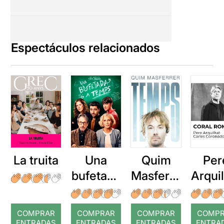
Espectáculos relacionados
La truita
Una
Quim
Per
bufetada
Masferre
Arqui
a temps
r: Temps
: Cor
romp
COMPRAR
COMPRAR
COMPRAR
COMP
ENTRADAS
ENTRADAS
ENTRADAS
ENTRA