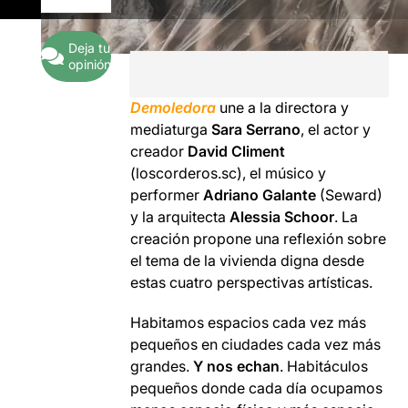
Deja tu
opinión
Demoledora
une
a
la directora y
mediaturga
Sara
Serrano
,
el actor
y
creador
David
Climent
(
loscorderos.sc
), el
músico y
performer
Adriano
Galante
(
Seward
)
y la arquitecta
Alessia
Schoor
.
La
creación
propone una
reflexión
sobre
el tema
de la vivienda digna
desde
estas
cuatro
perspectivas
artísticas.
Habitamos
espacios
cada vez más
pequeños
en ciudades
cada vez
más
grandes
.
Y
nos
echan
.
Habitáculos
pequeños
donde cada
día
ocupamos