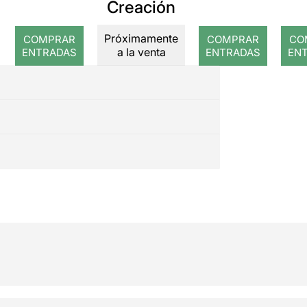
trabajo
de
Creación
escénico
el
Próximamente
COMPRAR
COMPRAR
CO
an
a la venta
ENTRADAS
ENTRADAS
EN