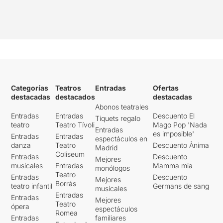
Categorías
Teatros
Entradas
Ofertas
destacadas
destacados
destacadas
Abonos teatrales
Entradas
Entradas
Descuento El
Tiquets regalo
teatro
Teatro Tívoli
Mago Pop 'Nada
Entradas
es imposible'
Entradas
Entradas
espectáculos en
danza
Teatro
Descuento Ànima
Madrid
Coliseum
Entradas
Descuento
Mejores
musicales
Entradas
Mamma mia
monólogos
Teatro
Entradas
Descuento
Mejores
Borrás
teatro infantil
Germans de sang
musicales
Entradas
Entradas
Mejores
Teatro
ópera
espectáculos
Romea
Entradas
familiares