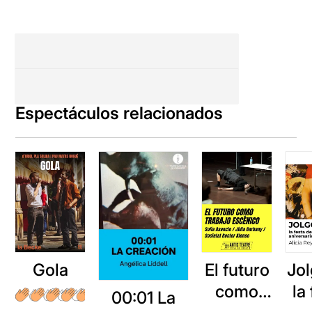
Espectáculos relacionados
Gola
El futuro
Jol
como
la
00:01 La