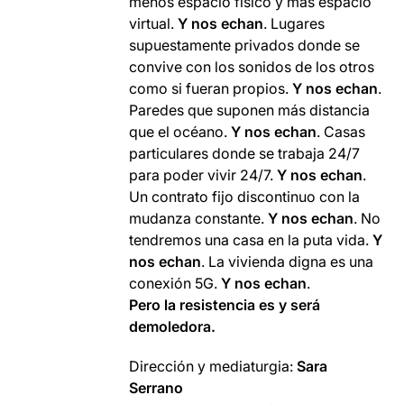
menos espacio
físico
y más espacio
virtual.
Y
nos
echan
.
Lugares
supuestamente
privados
donde se
convive
con los
sonidos
de los otros
como si fueran
propios.
Y
nos
echan
.
Paredes
que suponen
más
distancia
que
el océano
.
Y
nos
echan
.
Casas
particulares
donde se trabaja
24/7
para poder vivir
24/7.
Y
nos
echan
.
Un
contrato
fijo
discontinuo
con
la
mudanza
constante.
Y
nos
echan
.
No
tendremos una
casa
en
la
puta
vida.
Y
nos
echan
.
La vivienda
digna es
una
conexión
5G
.
Y
nos
echan
.
Pero
la resistencia
es y
será
demoledora
.
Dirección y mediaturgia:
Sara
Serrano