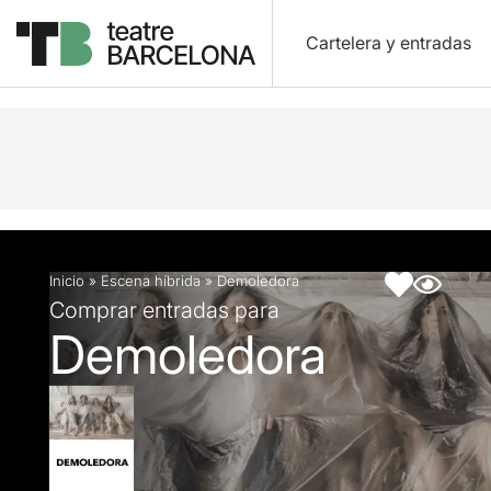
Cartelera y entradas
Descripción
Ficha artística
Inicio
»
Escena híbrida
»
Demoledora
Comprar entradas para
Demoledora