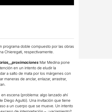
n programa doble compuesto por las obras
ana Chieregati, respectivamente.
_arias__proximaciones
Mar Medina pone
atención en un intento de eludir la
ndar a salto de mata por los márgenes con
 maneras de anclar, enlazar, arrastrar,
ran.
 en escena (problema: algo lanzado ahí
 de Diego Agulló). Una invitación que tiene
 caso a un cuerpo que se mueve. Un intento
n exceso de interpretación – ¿vaciamiento?