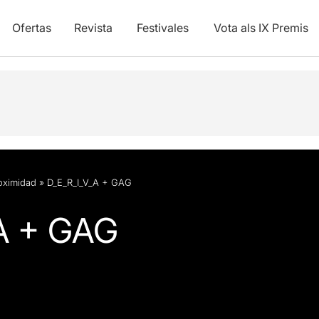
Ofertas
Revista
Festivales
Vota als IX Premis
oximidad
»
D_E_R_I_V_A + GAG
A + GAG