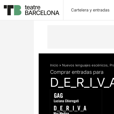
Cartelera y entradas
Descripción
Ficha artística
Inicio
»
Nuevos lenguajes escénicos
,
Pr
Comprar entradas para
D_E_R_I_V_