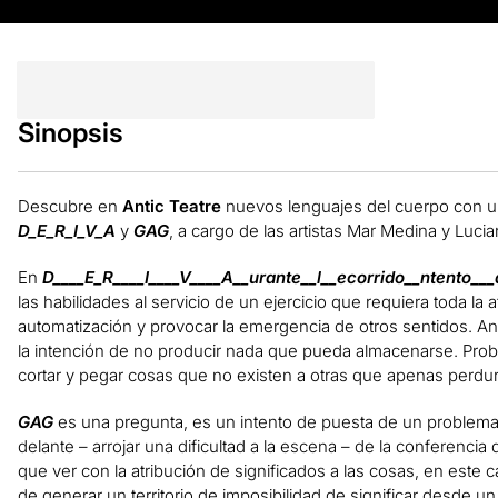
Sinopsis
Descubre en
Antic Teatre
nuevos lenguajes del cuerpo con u
D_E_R_I_V_A
y
GAG
, a cargo de las artistas Mar Medina y Luci
En
D____E_R____I____V____A__urante__l__ecorrido__ntento__
las habilidades al servicio de un ejercicio que requiera toda la 
automatización y provocar la emergencia de otros sentidos. A
la intención de no producir nada que pueda almacenarse. Probar
cortar y pegar cosas que no existen a otras que apenas perdu
GAG
es una pregunta, es un intento de puesta de un problema
delante – arrojar una dificultad a la escena – de la conferencia
que ver con la atribución de significados a las cosas, en este
de generar un territorio de imposibilidad de significar desde u