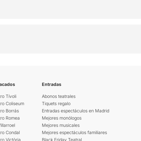
tacados
Entradas
ro Tívoli
Abonos teatrales
tro Coliseum
Tiquets regalo
ro Borrás
Entradas espectáculos en Madrid
tro Romea
Mejores monólogos
llarroel
Mejores musicales
tro Condal
Mejores espectáculos familiares
ro Victòria
Black Friday Teatral