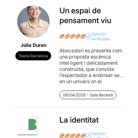
Un espai de
pensament viu
Opinión
verificada
Júlia Duran
Abecedari
es presenta com
Teatre Barcelona
una proposta escènica
intel·ligent i delicadament
construïda, que convida
l’espectador a endinsar-se
en un univers on el
pensament, la memòria i el
llenguatge esdevenen
08/04/2026 - Sala Beckett
matèria teatral. Una obra
que planteja, en primera
instància, preguntes
profundes: què queda d’algú
La identitat
quan ja no hi és? I què passa
amb aquella saviesa íntima i
Opinión
popular que desapareix amb