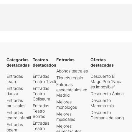
se queda atrás y ofrece un
trabajo impecable
,
ajustándose a las
necesidades de la obra en
cada momento y creando
una
química divertida y
apasionada
con Moukhles
en cada interacción.
Cris
Martínez
es el toque final y
preciso para acabar de
Categorías
Teatros
Entradas
Ofertas
redondear un
reparto
destacadas
destacados
destacadas
perfecto
para esta pieza.
Abonos teatrales
Entradas
Entradas
Descuento El
Tiquets regalo
Esta obra es un
disfrute
teatro
Teatro Tívoli
Mago Pop 'Nada
Entradas
teatral absoluto, atractiva y
es imposible'
Entradas
Entradas
espectáculos en
conmovedora
, que interpela
danza
Teatro
Descuento Ànima
Madrid
a la espectadora y juega con
Coliseum
Entradas
Descuento
Mejores
ella hasta el último
musicales
Entradas
Mamma mia
monólogos
momento.
Imprescindible
.
Teatro
Entradas
Descuento
Mejores
Borrás
teatro infantil
Germans de sang
musicales
Entradas
Entradas
Mejores
Teatro
ópera
espectáculos