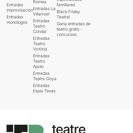
Romea
Entradas
familiares
Entradas La
improvisación
Black Friday
Villarroel
Entradas
Teatral
Entradas
monólogos
Gana entradas de
Teatro
teatro gratis -
Condal
concursos
Entradas
Teatro
Victòria
Entradas
Teatro
Apolo
Entradas
Teatro Goya
Entradas
Espai Texas