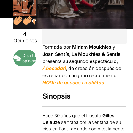
4
Opiniones
Formada por
Miriam Moukhles
y
Joan Sentís
,
La Moukhles & Sentís
Deja tu
opinión
presenta su segundo espectáculo,
Abecedari
, de creación después de
estrenar con un gran recibimiento
NODI: de gossos i malditos.
Sinopsis
Hace 30 años que el filósofo
Gilles
Deleuze
se tiraba por la ventana de su
piso en París, dejando como testamento