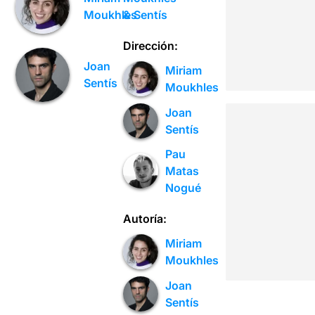
& Sentís
Moukhles
Dirección:
Joan
Miriam
Sentís
Moukhles
Joan
Sentís
Pau
Matas
Nogué
Autoría:
Miriam
Moukhles
Joan
Sentís