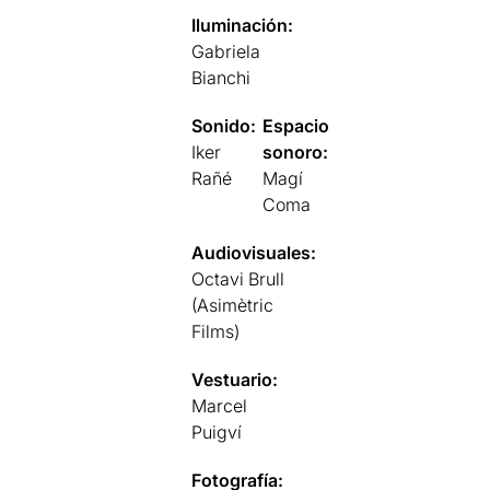
Iluminación:
Gabriela
Bianchi
Sonido:
Espacio
Iker
sonoro:
Rañé
Magí
Coma
Audiovisuales:
Octavi Brull
(Asimètric
Films)
Vestuario:
Marcel
Puigví
Fotografía: