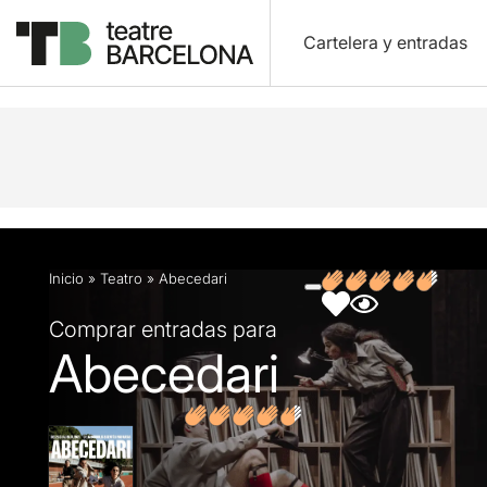
Cartelera y entradas
Descripción
Ficha artística
Fotos y vídeos
O
Inicio
»
Teatro
»
Abecedari
Comprar entradas para
Abecedari