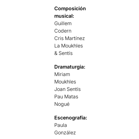
Composición
musical:
Guillem
Codern
Cris Martínez
La Moukhles
& Sentís
Dramaturgia:
Miriam
Moukhles
Joan Sentís
Pau Matas
Nogué
Escenografía:
Paula
González