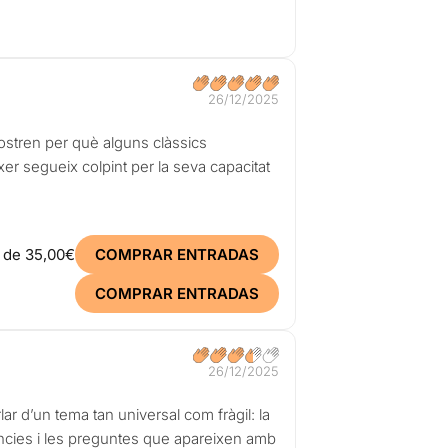
26/12/2025
stren per què alguns clàssics
er segueix colpint per la seva capacitat
r de
35,00€
COMPRAR ENTRADAS
COMPRAR ENTRADAS
26/12/2025
lar d’un tema tan universal com fràgil: la
núncies i les preguntes que apareixen amb