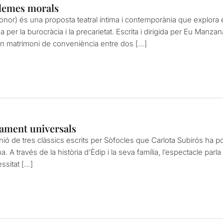
ilemes morals
or) és una proposta teatral íntima i contemporània que explora els l
per la burocràcia i la precarietat. Escrita i dirigida per Eu Manzana
un matrimoni de conveniència entre dos […]
ament universals
nió de tres clàssics escrits per Sòfocles que Carlota Subirós ha p
A través de la història d’Èdip i la seva família, l’espectacle parl
essitat […]