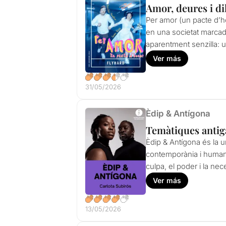
Amor, deures i d
Per amor (un pacte d’hon
en una societat marcada 
aparentment senzilla: 
Ver más
31/05/2026
Èdip & Antígona
Temàtiques antig
Èdip & Antígona és la u
contemporània i humana. 
culpa, el poder i la nec
Ver más
13/05/2026