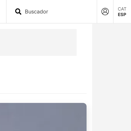
CAT
ESP