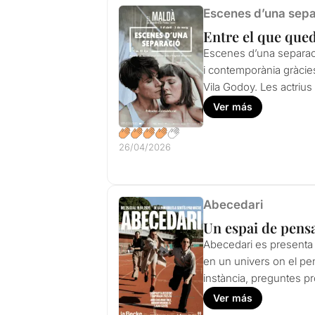
Escenes d’una sepa
Entre el que queda
Escenes d’una separaci
i contemporània gràcies
Vila Godoy. Les actrius
Ver más
26/04/2026
Abecedari
Un espai de pens
Abecedari es presenta 
en un univers on el pe
instància, preguntes p
Ver más