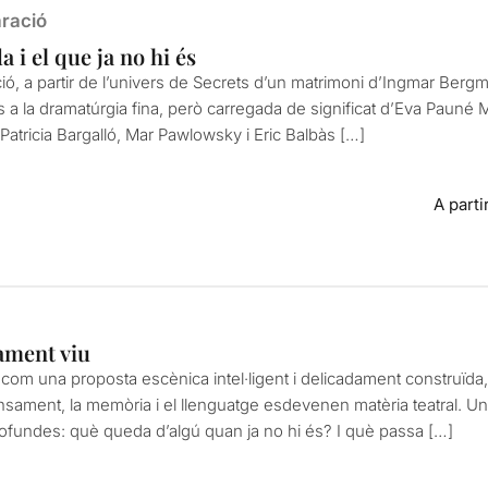
ració
 i el que ja no hi és
ó, a partir de l’univers de Secrets d’un matrimoni d’Ingmar Bergm
 a la dramatúrgia fina, però carregada de significat d’Eva Pauné M
 Patricia Bargalló, Mar Pawlowsky i Eric Balbàs […]
A parti
ament viu
com una proposta escènica intel·ligent i delicadament construïda
nsament, la memòria i el llenguatge esdevenen matèria teatral. Un
rofundes: què queda d’algú quan ja no hi és? I què passa […]