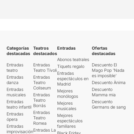
Categorías
Teatros
Entradas
Ofertas
destacadas
destacados
destacadas
Abonos teatrales
Entradas
Entradas
Descuento El
Tiquets regalo
teatro
Teatro Tívoli
Mago Pop 'Nada
Entradas
es imposible'
Entradas
Entradas
espectáculos en
danza
Teatro
Descuento Ànima
Madrid
Coliseum
Entradas
Descuento
Mejores
musicales
Entradas
Mamma mia
monólogos
Teatro
Entradas
Descuento
Mejores
Borrás
teatro infantil
Germans de sang
musicales
Entradas
Entradas
Mejores
Teatro
ópera
espectáculos
Romea
Entradas
familiares
Entradas La
improvisación
Black Friday