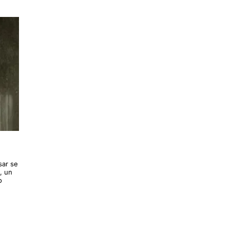
sar se
, un
o