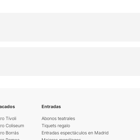
tacados
Entradas
ro Tívoli
Abonos teatrales
tro Coliseum
Tiquets regalo
ro Borrás
Entradas espectáculos en Madrid
tro Romea
Mejores monólogos