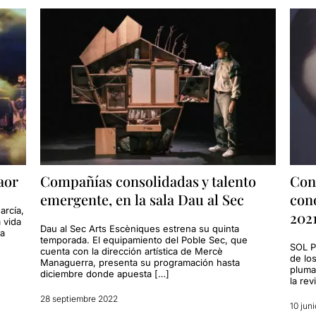
aor
Compañías consolidadas y talento
Con
emergente, en la sala Dau al Sec
cono
arcía,
2021
 vida
Dau al Sec Arts Escèniques estrena su quinta
 a
temporada. El equipamiento del Poble Sec, que
SOL P
cuenta con la dirección artística de Mercè
de los
Managuerra, presenta su programación hasta
pluma
diciembre donde apuesta […]
la rev
28 septiembre 2022
10 jun