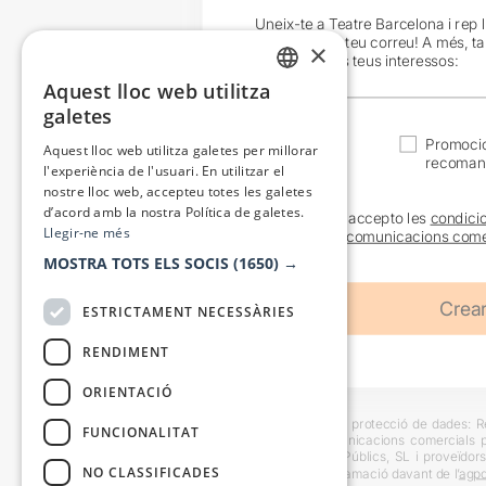
Uneix-te a Teatre Barcelona i rep 
exclusives al teu correu! A més, t
×
en funció dels teus interessos:
Aquest lloc web utilitza
CATALAN
galetes
SPANISH
Actualitat
Promocio
Aquest lloc web utilitza galetes per millorar
recoman
l'experiència de l'usuari. En utilitzar el
nostre lloc web, accepteu totes les galetes
d’acord amb la nostra Política de galetes.
He llegit i accepto les
condici
Llegir-ne més
sobre les
comunicacions come
MOSTRA TOTS ELS SOCIS
(1650) →
ESTRICTAMENT NECESSÀRIES
RENDIMENT
ORIENTACIÓ
Informació bàsica sobre protecció de dades: Res
FUNCIONALITAT
usuaris i trametre comunicacions comercials pe
Destinataris: Escenes i Públics, SL i proveïdors
NO CLASSIFICADES
També es pot instar reclamació davant de l’
agpd