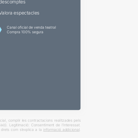
descomptes
Valora espectacles
Canal oficial de venda teatral
Compra 100% segura
ial, complir les contractacions realitzades pels
xò). Legitimació: Consentiment de l’interessat.
es drets com s’explica a la
informació addicional
.