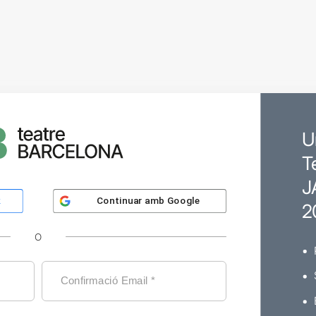
U
T
J
Continuar amb
Google
k
2
O