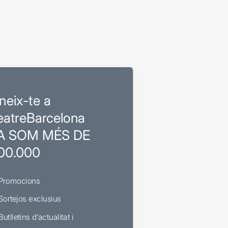
neix-te a
eatreBarcelona
A SOM MÉS DE
00.000
Promocions
Sortejos exclusius
Butlletins d’actualitat i