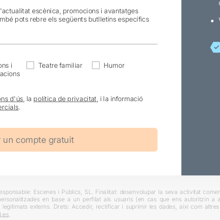
l'actualitat escènica, promocions i avantatges
ambé pots rebre els següents butlletins específics
ns i
Teatre familiar
Humor
acions
ons d'ús
, la
política de privacitat
, i la informació
rcials
.
ponsable: Escenes i Públics, SL. Finalitat: desenvolupar la seva activitat comerc
rsonalitzades en base a un perfilat als usuaris (en cas que ens autoritzin a ai
 legitimats externs. Drets: Accedir, rectificar i suprimir les dades, així com altr
.es
.