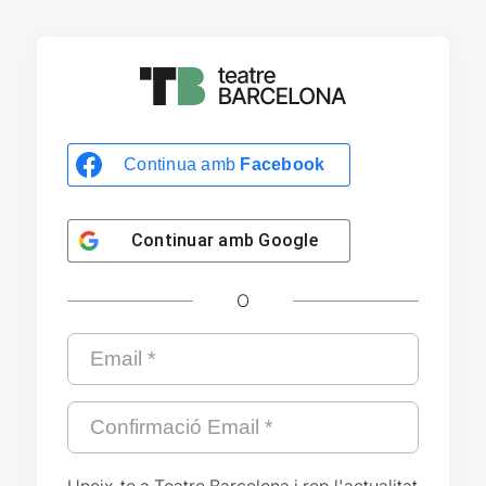
Continua amb
Facebook
Continuar amb
Google
O