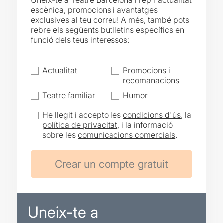
Uneix-te a Teatre Barcelona i rep l'actualitat
escènica, promocions i avantatges
exclusives al teu correu! A més, també pots
rebre els següents butlletins específics en
funció dels teus interessos:
Actualitat
Promocions i
recomanacions
Teatre familiar
Humor
He llegit i accepto les
condicions d'ús
, la
política de privacitat
, i la informació
sobre les
comunicacions comercials
.
Uneix-te a