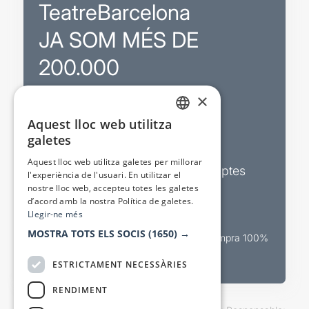
TeatreBarcelona
JA SOM MÉS DE
200.000
×
Promocions
Aquest lloc web utilitza
CATALAN
galetes
Sortejos exclusius
SPANISH
Aquest lloc web utilitza galetes per millorar
Butlletins d’actualitat i descomptes
l'experiència de l'usuari. En utilitzar el
nostre lloc web, accepteu totes les galetes
Valora espectacles
d’acord amb la nostra Política de galetes.
Llegir-ne més
MOSTRA TOTS ELS SOCIS
(1650) →
Canal oficial de venda teatral Compra 100%
segura
ESTRICTAMENT NECESSÀRIES
RENDIMENT