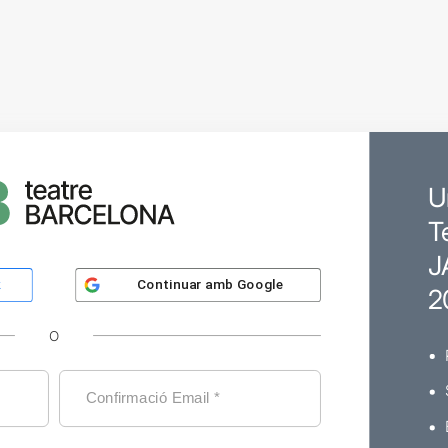
U
T
J
Continuar amb
Google
k
2
O