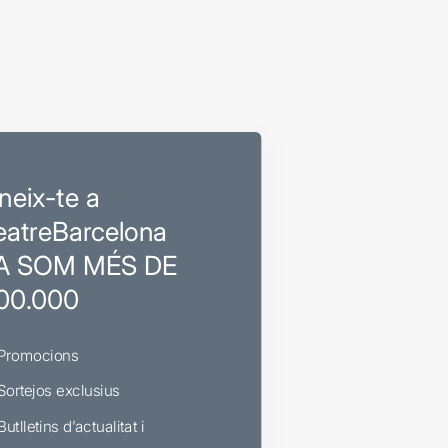
neix-te a
eatreBarcelona
A SOM MÉS DE
00.000
Promocions
Sortejos exclusius
Butlletins d’actualitat i