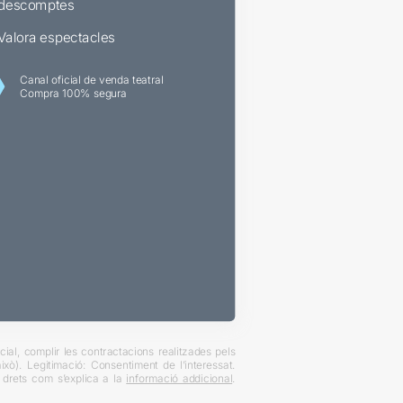
descomptes
Valora espectacles
Canal oficial de venda teatral
Compra 100% segura
ial, complir les contractacions realitzades pels
xò). Legitimació: Consentiment de l’interessat.
es drets com s’explica a la
informació addicional
.