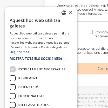
Uneix-te a Teatre Barcelona i rep 
exclusives al teu correu! A més, t
×
en funció dels teus interessos:
Aquest lloc web utilitza
CATALAN
galetes
SPANISH
Actualitat
Promocio
Aquest lloc web utilitza galetes per millorar
recoman
l'experiència de l'usuari. En utilitzar el
nostre lloc web, accepteu totes les galetes
d’acord amb la nostra Política de galetes.
He llegit i accepto les
condici
Llegir-ne més
sobre les
comunicacions come
MOSTRA TOTS ELS SOCIS
(1650) →
ESTRICTAMENT NECESSÀRIES
RENDIMENT
ORIENTACIÓ
Informació bàsica sobre protecció de dades: Res
FUNCIONALITAT
usuaris i trametre comunicacions comercials pe
Destinataris: Escenes i Públics, SL i proveïdors
NO CLASSIFICADES
També es pot instar reclamació davant de l’
agpd