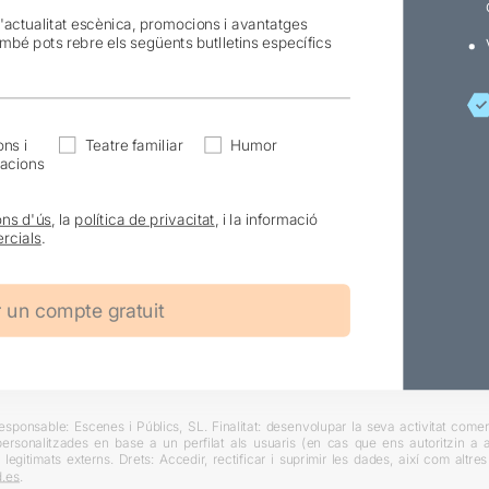
l'actualitat escènica, promocions i avantatges
ambé pots rebre els següents butlletins específics
ns i
Teatre familiar
Humor
acions
ons d'ús
, la
política de privacitat
, i la informació
rcials
.
ponsable: Escenes i Públics, SL. Finalitat: desenvolupar la seva activitat comerc
rsonalitzades en base a un perfilat als usuaris (en cas que ens autoritzin a ai
 legitimats externs. Drets: Accedir, rectificar i suprimir les dades, així com altr
.es
.