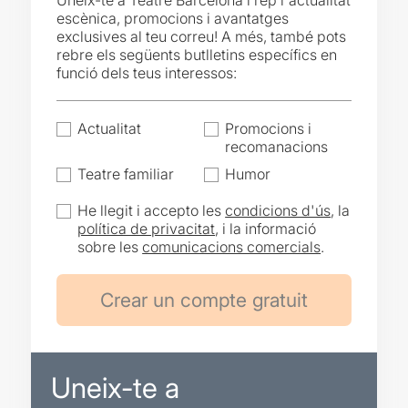
Uneix-te a Teatre Barcelona i rep l'actualitat
escènica, promocions i avantatges
exclusives al teu correu! A més, també pots
rebre els següents butlletins específics en
funció dels teus interessos:
Actualitat
Promocions i
recomanacions
Teatre familiar
Humor
He llegit i accepto les
condicions d'ús
, la
política de privacitat
, i la informació
sobre les
comunicacions comercials
.
Uneix-te a