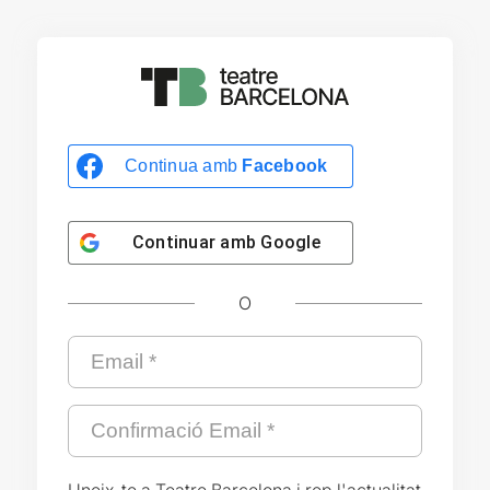
Continua amb
Facebook
Continuar amb
Google
O