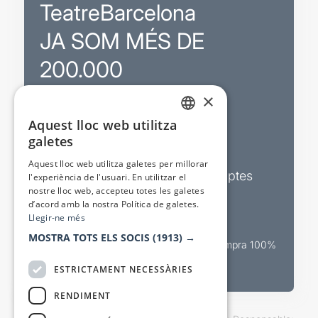
TeatreBarcelona
JA SOM MÉS DE
200.000
×
Promocions
Aquest lloc web utilitza
CATALAN
galetes
Sortejos exclusius
SPANISH
Aquest lloc web utilitza galetes per millorar
Butlletins d’actualitat i descomptes
l'experiència de l'usuari. En utilitzar el
nostre lloc web, accepteu totes les galetes
Valora espectacles
d’acord amb la nostra Política de galetes.
Llegir-ne més
MOSTRA TOTS ELS SOCIS
(1913) →
Canal oficial de venda teatral Compra 100%
segura
ESTRICTAMENT NECESSÀRIES
RENDIMENT